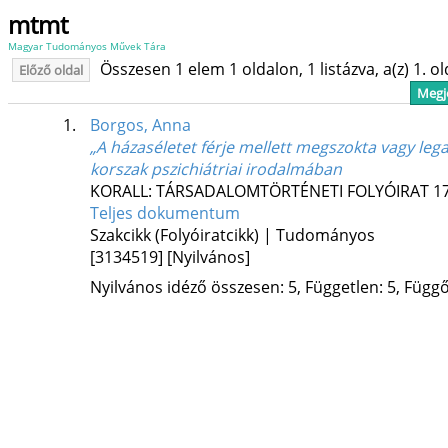
mtmt
Magyar Tudományos Művek Tára
Összesen 1 elem 1 oldalon, 1 listázva, a(z) 1. o
Előző oldal
Megje
1.
Borgos, Anna
„A házaséletet férje mellett megszokta vagy lega
korszak pszichiátriai irodalmában
KORALL: TÁRSADALOMTÖRTÉNETI FOLYÓIRAT
1
Teljes dokumentum
Szakcikk (Folyóiratcikk) | Tudományos
[3134519]
[Nyilvános]
Nyilvános idéző összesen: 5, Független: 5, Függő: