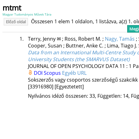
mtmt
Magyar Tudományos Művek Tára
Összesen 1 elem 1 oldalon, 1 listázva, a(z) 1. o
Előző oldal
Megje
1.
Terry, Jenny ✉
;
Ross, Robert M.
;
Nagy, Tamás
;
Cooper, Susan
;
Buttner, Anke C.
;
Lima, Tiago J.
Data from an International Multi-Centre Study o
University Students (the SMARVUS Dataset)
JOURNAL OF OPEN PSYCHOLOGY DATA
11
:
1
Pa
DOI
Scopus
Egyéb URL
Sokszerzős vagy csoportos szerzőségű szakcikk
[33916980]
[Egyeztetett]
Nyilvános idéző összesen: 33, Független: 14, Füg