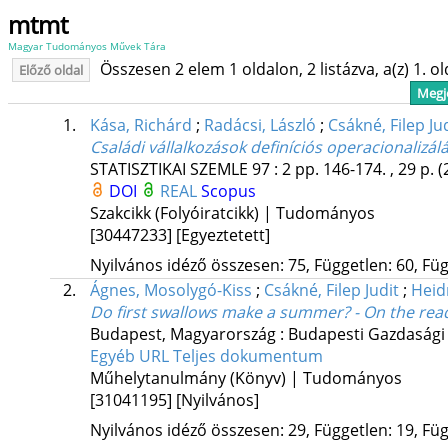
mtmt
Magyar Tudományos Művek Tára
Összesen 2 elem 1 oldalon, 2 listázva, a(z) 1. o
Előző oldal
Megje
1.
Kása, Richárd
;
Radácsi, László
;
Csákné, Filep Ju
Családi vállalkozások definíciós operacionalizál
STATISZTIKAI SZEMLE
97
:
2
pp. 146-174. , 29 p.
(
DOI
REAL
Scopus
Szakcikk (Folyóiratcikk) | Tudományos
[30447233]
[Egyeztetett]
Nyilvános idéző összesen: 75, Független: 60, Füg
2.
Ágnes, Mosolygó-Kiss
;
Csákné, Filep Judit
;
Heid
Do first swallows make a summer? - On the read
Budapest, Magyarország :
Budapesti Gazdasági
Egyéb URL
Teljes dokumentum
Műhelytanulmány (Könyv) | Tudományos
[31041195]
[Nyilvános]
Nyilvános idéző összesen: 29, Független: 19, Füg