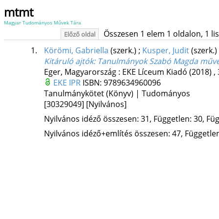
mtmt
Magyar Tudományos Művek Tára
Összesen 1 elem 1 oldalon, 1 list
Előző oldal
1.
Körömi, Gabriella
(szerk.)
;
Kusper, Judit
(szerk.)
Kitáruló ajtók
: Tanulmányok Szabó Magda műve
Eger, Magyarország :
EKE Líceum Kiadó
(2018)
,
EKE IPR
ISBN:
9789634960096
Tanulmánykötet (Könyv) | Tudományos
[30329049]
[Nyilvános]
Nyilvános idéző összesen: 31, Független: 30, Füg
Nyilvános idéző+említés összesen: 47, Független: