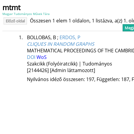
mtmt
Magyar Tudományos Művek Tára
Összesen 1 elem 1 oldalon, 1 listázva, a(z) 1. o
Előző oldal
Megje
1.
BOLLOBAS, B
;
ERDOS, P
CLIQUES IN RANDOM GRAPHS
MATHEMATICAL PROCEEDINGS OF THE CAMBRID
DOI
WoS
Szakcikk (Folyóiratcikk) | Tudományos
[2144426]
[Admin láttamozott]
Nyilvános idéző összesen: 197, Független: 187, F