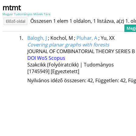
mtmt
Magyar Tudományos Művek Tára
Összesen 1 elem 1 oldalon, 1 listázva, a(z) 1. o
Előző oldal
Megje
1.
Balogh, J
;
Kochol, M
;
Pluhar, A
;
Yu, XX
Covering planar graphs with forests
JOURNAL OF COMBINATORIAL THEORY SERIES B
DOI
WoS
Scopus
Szakcikk (Folyóiratcikk) | Tudományos
[1745949]
[Egyeztetett]
Nyilvános idéző összesen: 42, Független: 42, Füg