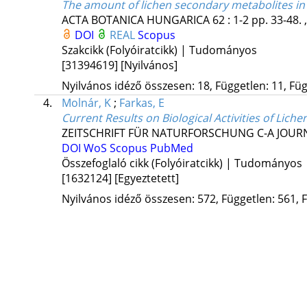
The amount of lichen secondary metabolites in 
ACTA BOTANICA HUNGARICA
62
:
1-2
pp. 33-48. 
DOI
REAL
Scopus
Szakcikk (Folyóiratcikk) | Tudományos
[31394619]
[Nyilvános]
Nyilvános idéző összesen: 18, Független: 11, Füg
4.
Molnár, K
;
Farkas, E
Current Results on Biological Activities of Lich
ZEITSCHRIFT FÜR NATURFORSCHUNG C-A JOURN
DOI
WoS
Scopus
PubMed
Összefoglaló cikk (Folyóiratcikk) | Tudományos
[1632124]
[Egyeztetett]
Nyilvános idéző összesen: 572, Független: 561, F