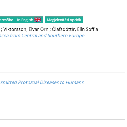
keresőbe
In English
Megjelenítési opciók
i
;
Viktorsson, Elvar Örn
;
Ólafsdóttir, Elín Soffia
oliacea from Central and Southern Europe
ransmitted Protozoal Diseases to Humans