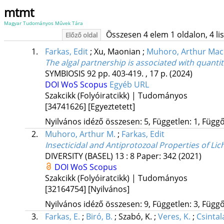
mtmt
Magyar Tudományos Művek Tára
Összesen 4 elem 1 oldalon, 4 list
Előző oldal
1.
Farkas, Edit
;
Xu, Maonian
;
Muhoro, Arthur Mac
The algal partnership is associated with quantit
SYMBIOSIS
92
pp. 403-419. , 17 p.
(2024)
DOI
WoS
Scopus
Egyéb URL
Szakcikk (Folyóiratcikk) | Tudományos
[34741626]
[Egyeztetett]
Nyilvános idéző összesen: 5, Független: 1, Függő:
2.
Muhoro, Arthur M.
;
Farkas, Edit
Insecticidal and Antiprotozoal Properties of L
DIVERSITY (BASEL)
13
:
8
Paper: 342
(2021)
DOI
WoS
Scopus
Szakcikk (Folyóiratcikk) | Tudományos
[32164754]
[Nyilvános]
Nyilvános idéző összesen: 9, Független: 3, Függő:
3.
Farkas, E.
;
Biró, B.
;
Szabó, K.
;
Veres, K.
;
Csintal