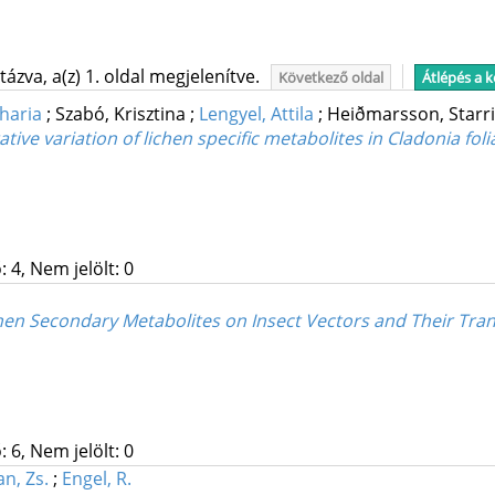
ázva, a(z) 1. oldal megjelenítve.
Következő oldal
Átlépés a 
haria
;
Szabó, Krisztina
;
Lengyel, Attila
;
Heiðmarsson, Starr
ative variation of lichen specific metabolites in Cladonia f
 4, Nem jelölt: 0
ichen Secondary Metabolites on Insect Vectors and Their T
 6, Nem jelölt: 0
an, Zs.
;
Engel, R.