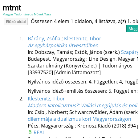
mtmt
Magyar Tudományos Művek Tára
Összesen 4 elem 1 oldalon, 4 listázva, a(z) 1. o
Előző oldal
Megje
1.
Bárány, Zsófia
;
Klestenitz, Tibor
Az egyházpolitika útvesztőiben
In: Dobszay, Tamás; Estók, János (szerk.)
Szapáry
Budapest, Magyarország :
Line Design
,
Magyar 
Szaktanulmány (Könyvrészlet) | Tudományos
[33937520]
[Admin láttamozott]
Nyilvános idéző összesen: 4, Független: 4, Függő:
Nyilvános idéző+említés összesen: 5, Független: 
2.
Klestenitz, Tibor
Modern katolicizmus?
: Vallási megújulás és pol
In: Csibi, Norbert; Schwarczwölder, Ádám (szerk
dilemmája a dualizmus kori Magyarországon
Pécs, Magyarország :
Kronosz Kiadó
(2018)
394 
REAL