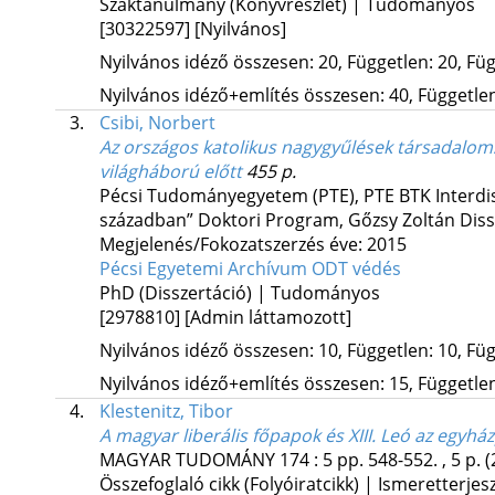
Szaktanulmány (Könyvrészlet) | Tudományos
[30322597]
[Nyilvános]
Nyilvános idéző összesen: 20, Független: 20, Füg
Nyilvános idéző+említés összesen: 40, Független:
3.
Csibi, Norbert
Az országos katolikus nagygyűlések társadalo
világháború előtt
455 p.
Pécsi Tudományegyetem (PTE)
,
PTE BTK Interdi
században” Doktori Program,
Gőzsy Zoltán
Diss
Megjelenés/Fokozatszerzés éve: 2015
Pécsi Egyetemi Archívum
ODT védés
PhD (Disszertáció) | Tudományos
[2978810]
[Admin láttamozott]
Nyilvános idéző összesen: 10, Független: 10, Füg
Nyilvános idéző+említés összesen: 15, Független:
4.
Klestenitz, Tibor
A magyar liberális főpapok és XIII. Leó az egyhá
MAGYAR TUDOMÁNY
174
:
5
pp. 548-552. , 5 p.
(
Összefoglaló cikk (Folyóiratcikk) | Ismeretterjes