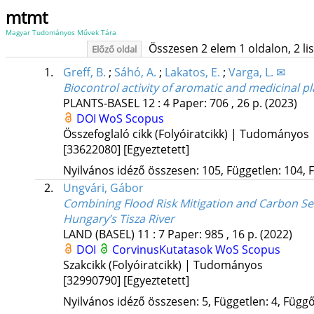
mtmt
Magyar Tudományos Művek Tára
Összesen 2 elem 1 oldalon, 2 list
Előző oldal
1.
Greff, B.
;
Sáhó, A.
;
Lakatos, E.
;
Varga, L. ✉
Biocontrol activity of aromatic and medicinal 
PLANTS-BASEL
12
:
4
Paper: 706 , 26 p.
(2023)
DOI
WoS
Scopus
Összefoglaló cikk (Folyóiratcikk) | Tudományos
[33622080]
[Egyeztetett]
Nyilvános idéző összesen: 105, Független: 104, F
2.
Ungvári, Gábor
Combining Flood Risk Mitigation and Carbon S
Hungary’s Tisza River
LAND (BASEL)
11
:
7
Paper: 985 , 16 p.
(2022)
DOI
CorvinusKutatasok
WoS
Scopus
Szakcikk (Folyóiratcikk) | Tudományos
[32990790]
[Egyeztetett]
Nyilvános idéző összesen: 5, Független: 4, Függő: