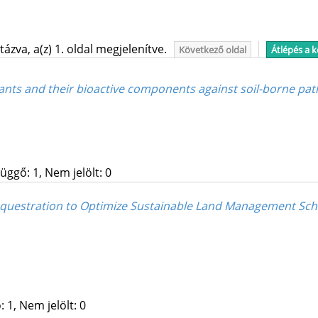
ázva, a(z) 1. oldal megjelenítve.
Következő oldal
Átlépés a 
plants and their bioactive components against soil-borne pa
üggő: 1, Nem jelölt: 0
equestration to Optimize Sustainable Land Management Sc
 1, Nem jelölt: 0