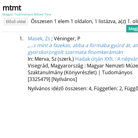
mtmt
Magyar Tudományos Művek Tára
Összesen 1 elem 1 oldalon, 1 listázva, a(z) 1. o
Előző oldal
Megje
1.
Masek, Zs
;
Véninger, P
„...s mint a fazekas, abba a formába gyúrd át, a
gyorskorongolt szarmata finomkerámián
In: Merva, Sz (szerk.)
Hadak útján XXII. : A népván
Visegrád, Magyarország :
Magyar Nemzeti Múze
Szaktanulmány (Könyvrészlet) | Tudományos
[3325479]
[Nyilvános]
Nyilvános idéző összesen: 4, Független: 2, Függő: