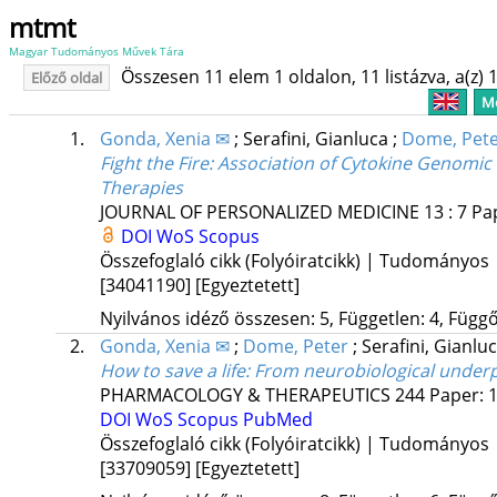
mtmt
Magyar Tudományos Művek Tára
Összesen 11 elem 1 oldalon, 11 listázva, a(z) 1
Előző oldal
Me
1.
Gonda, Xenia ✉
;
Serafini, Gianluca
;
Dome, Pet
Fight the Fire: Association of Cytokine Genomi
Therapies
JOURNAL OF PERSONALIZED MEDICINE
13
:
7
Pap
DOI
WoS
Scopus
Összefoglaló cikk (Folyóiratcikk) | Tudományos
[34041190]
[Egyeztetett]
Nyilvános idéző összesen: 5, Független: 4, Függő:
2.
Gonda, Xenia ✉
;
Dome, Peter
;
Serafini, Gianlu
How to save a life: From neurobiological under
PHARMACOLOGY & THERAPEUTICS
244
Paper: 1
DOI
WoS
Scopus
PubMed
Összefoglaló cikk (Folyóiratcikk) | Tudományos
[33709059]
[Egyeztetett]