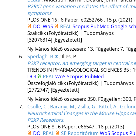
P2RX7 gene variation mediates the effect of chi
symptoms
PLOS ONE
16
:
6
Paper: e0252766 , 15 p.
(2021)
DOI
WoS
REAL
Scopus
PubMed
Google sch
Szakcikk (Folyóiratcikk) | Tudományos
[32076314]
[Egyeztetett]
Nyilvános idéző összesen: 13, Független: 7, Függő
6.
Sperlagh, B ✉
;
Illes, P
P2X7 receptor: an emerging target in central n
TRENDS IN PHARMACOLOGICAL SCIENCES
35
:
1
DOI
REAL
WoS
Scopus
PubMed
Összefoglaló cikk (Folyóiratcikk) | Tudományos
[2772747]
[Egyeztetett]
Nyilvános idéző összesen: 350, Független: 300, F
7.
Csolle, C
;
Baranyi, M
;
Zsilla, G
;
Kittel, A
;
Golonc
Neurochemical Changes in the Mouse Hippocamp
P2X7 Receptors.
PLOS ONE
8
:
6
Paper: e66547 , 18 p.
(2013)
DOI
REAL
SE Repozitórium
WoS
Scopus
Pu