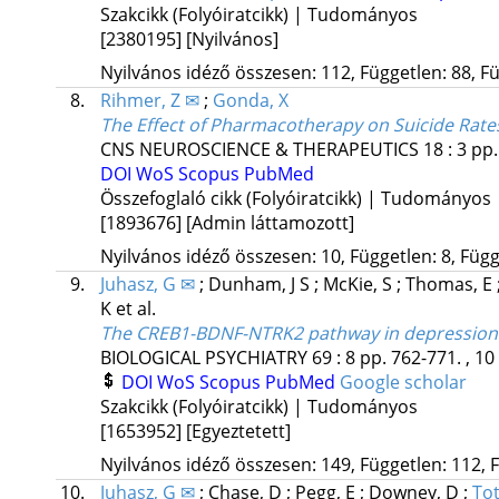
Szakcikk (Folyóiratcikk) | Tudományos
[2380195]
[Nyilvános]
Nyilvános idéző összesen: 112, Független: 88, Fü
8.
Rihmer, Z ✉
;
Gonda, X
The Effect of Pharmacotherapy on Suicide Rates
CNS NEUROSCIENCE & THERAPEUTICS
18
:
3
pp.
DOI
WoS
Scopus
PubMed
Összefoglaló cikk (Folyóiratcikk) | Tudományos
[1893676]
[Admin láttamozott]
Nyilvános idéző összesen: 10, Független: 8, Függő
9.
Juhasz, G ✉
;
Dunham, J S
;
McKie, S
;
Thomas, E
K
et al.
The CREB1-BDNF-NTRK2 pathway in depression: 
BIOLOGICAL PSYCHIATRY
69
:
8
pp. 762-771. , 10
DOI
WoS
Scopus
PubMed
Google scholar
Szakcikk (Folyóiratcikk) | Tudományos
[1653952]
[Egyeztetett]
Nyilvános idéző összesen: 149, Független: 112, F
10.
Juhasz, G ✉
;
Chase, D
;
Pegg, E
;
Downey, D
;
Tot