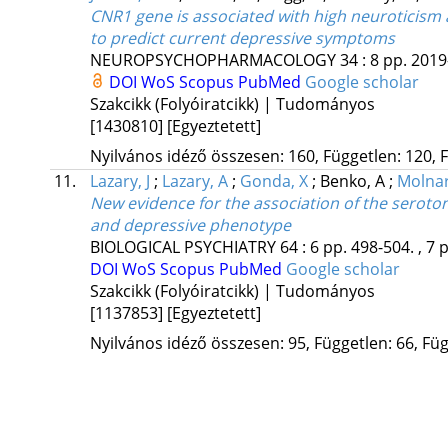
CNR1 gene is associated with high neuroticism 
to predict current depressive symptoms
NEUROPSYCHOPHARMACOLOGY
34
:
8
pp. 2019
DOI
WoS
Scopus
PubMed
Google scholar
Szakcikk (Folyóiratcikk) | Tudományos
[1430810]
[Egyeztetett]
Nyilvános idéző összesen: 160, Független: 120, F
11.
Lazary, J
;
Lazary, A
;
Gonda, X
;
Benko, A
;
Molnar
New evidence for the association of the seroton
and depressive phenotype
BIOLOGICAL PSYCHIATRY
64
:
6
pp. 498-504. , 7 
DOI
WoS
Scopus
PubMed
Google scholar
Szakcikk (Folyóiratcikk) | Tudományos
[1137853]
[Egyeztetett]
Nyilvános idéző összesen: 95, Független: 66, Füg