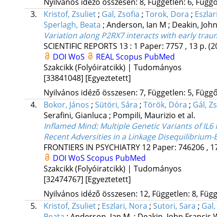
Nyilvános idéző összesen: 8, Független: 6, Függő:
3.
Kristof, Zsuliet
;
Gal, Zsofia
;
Torok, Dora
;
Eszlar
Sperlagh, Beata
;
Anderson, Ian M
;
Deakin, John
Variation along P2RX7 interacts with early trau
SCIENTIFIC REPORTS
13
:
1
Paper: 7757 , 13 p.
(2
DOI
WoS
REAL
Scopus
PubMed
Szakcikk (Folyóiratcikk) | Tudományos
[33841048]
[Egyeztetett]
Nyilvános idéző összesen: 7, Független: 5, Függő:
4.
Bokor, János
;
Sütöri, Sára
;
Török, Dóra
;
Gál, Zs
Serafini, Gianluca
;
Pompili, Maurizio
et al.
Inflamed Mind: Multiple Genetic Variants of IL6 
Recent Adversities in a Linkage Disequilibrium
FRONTIERS IN PSYCHIATRY
12
Paper: 746206 , 1
DOI
WoS
Scopus
PubMed
Szakcikk (Folyóiratcikk) | Tudományos
[32474767]
[Egyeztetett]
Nyilvános idéző összesen: 12, Független: 8, Függő
5.
Kristof, Zsuliet
;
Eszlari, Nora
;
Sutori, Sara
;
Gal,
Beata
;
Anderson, Ian M.
;
Deakin, John Francis 