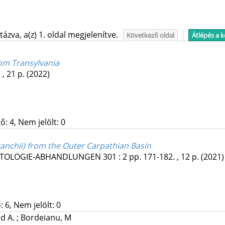
ázva, a(z) 1. oldal megjelenítve.
Következő oldal
Átlépés a 
rom Transylvania
 , 21 p.
(2022)
: 4, Nem jelölt: 0
anchii) from the Outer Carpathian Basin
NTOLOGIE-ABHANDLUNGEN
301
:
2
pp. 171-182. , 12 p.
(2021)
 6, Nem jelölt: 0
ad A.
;
Bordeianu, M