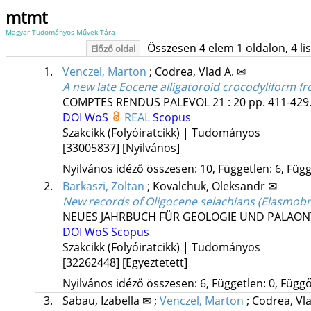
mtmt
Magyar Tudományos Művek Tára
Összesen 4 elem 1 oldalon, 4 list
Előző oldal
1.
Venczel, Marton
;
Codrea, Vlad A. ✉
A new late Eocene alligatoroid crocodyliform f
COMPTES RENDUS PALEVOL
21
:
20
pp. 411-429.
DOI
WoS
REAL
Scopus
Szakcikk (Folyóiratcikk) | Tudományos
[33005837]
[Nyilvános]
Nyilvános idéző összesen: 10, Független: 6, Függő
2.
Barkaszi, Zoltan
;
Kovalchuk, Oleksandr ✉
New records of Oligocene selachians (Elasmobr
NEUES JAHRBUCH FÜR GEOLOGIE UND PALAO
DOI
WoS
Scopus
Szakcikk (Folyóiratcikk) | Tudományos
[32262448]
[Egyeztetett]
Nyilvános idéző összesen: 6, Független: 0, Függő:
3.
Sabau, Izabella ✉
;
Venczel, Marton
;
Codrea, Vl