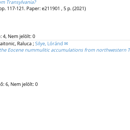
om Transylvania?
pp. 117-121. Paper: e211901 , 5 p.
(2021)
 4, Nem jelölt: 0
aitonic, Raluca
;
Silye, Lóránd ✉
of the Eocene nummulitic accumulations from northwestern 
: 6, Nem jelölt: 0