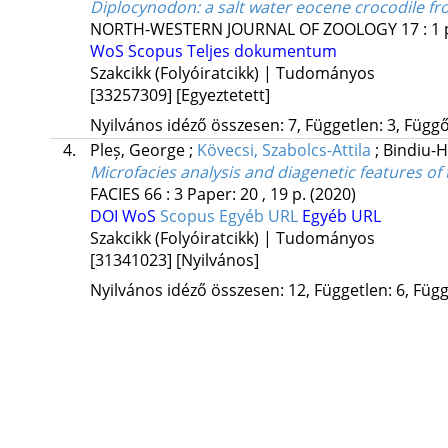
Diplocynodon: a salt water eocene crocodile fr
NORTH-WESTERN JOURNAL OF ZOOLOGY
17
:
1
WoS
Scopus
Teljes dokumentum
Szakcikk (Folyóiratcikk) | Tudományos
[33257309]
[Egyeztetett]
Nyilvános idéző összesen: 7, Független: 3, Függő:
4.
Pleș, George
;
Kövecsi, Szabolcs-Attila
;
Bindiu-H
Microfacies analysis and diagenetic features 
FACIES
66
:
3
Paper: 20 , 19 p.
(2020)
DOI
WoS
Scopus
Egyéb URL
Egyéb URL
Szakcikk (Folyóiratcikk) | Tudományos
[31341023]
[Nyilvános]
Nyilvános idéző összesen: 12, Független: 6, Függő