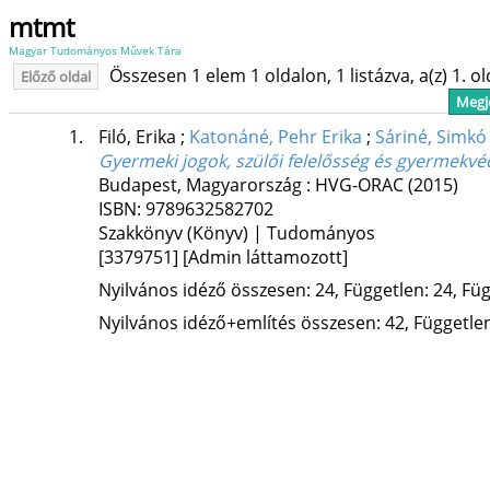
mtmt
Magyar Tudományos Művek Tára
Összesen 1 elem 1 oldalon, 1 listázva, a(z) 1. o
Előző oldal
Megje
1.
Filó, Erika
;
Katonáné, Pehr Erika
;
Sáriné, Simkó
Gyermeki jogok, szülői felelősség és gyermekv
Budapest, Magyarország :
HVG-ORAC
(2015)
ISBN:
9789632582702
Szakkönyv (Könyv) | Tudományos
[3379751]
[Admin láttamozott]
Nyilvános idéző összesen: 24, Független: 24, Füg
Nyilvános idéző+említés összesen: 42, Független: