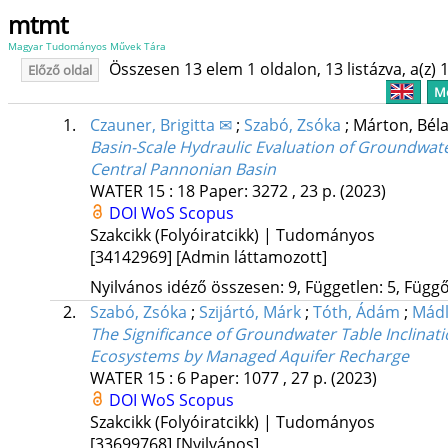
mtmt
Magyar Tudományos Művek Tára
Összesen 13 elem 1 oldalon, 13 listázva, a(z) 1
Előző oldal
Me
1.
Czauner, Brigitta ✉
;
Szabó, Zsóka
;
Márton, Bél
Basin-Scale Hydraulic Evaluation of Groundwat
Central Pannonian Basin
WATER
15
:
18
Paper: 3272 , 23 p.
(2023)
DOI
WoS
Scopus
Szakcikk (Folyóiratcikk) | Tudományos
[34142969]
[Admin láttamozott]
Nyilvános idéző összesen: 9, Független: 5, Függő:
2.
Szabó, Zsóka
;
Szijártó, Márk
;
Tóth, Ádám
;
Mádl
The Significance of Groundwater Table Inclin
Ecosystems by Managed Aquifer Recharge
WATER
15
:
6
Paper: 1077 , 27 p.
(2023)
DOI
WoS
Scopus
Szakcikk (Folyóiratcikk) | Tudományos
[33699768]
[Nyilvános]