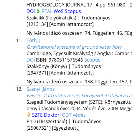
HYDROGEOLOGY JOURNAL
17
:
4
pp. 961-980. , 
DOI
REAL
WoS
Scopus
Szakcikk (Folyóiratcikk) | Tudományos
[1213134]
[Admin láttamozott]
Nyilvános idéző összesen: 74, Független: 46, Füg
11.
Tóth, J
Gravitational systems of groundwater flow
Cambridge, Egyesült Királyság / Anglia :
Cambrid
DOI
ISBN:
9780511576546
Scopus
Szakkönyv (Könyv) | Tudományos
[2947371]
[Admin láttamozott]
Nyilvános idéző összesen: 158, Független: 157, F
12.
Szanyi, János
Felszín alatti víztermelés környezeti hatásai a D
Szegedi Tudományegyetem (SZTE)
,
Környezettu
benyújtásának éve: 2004,
Védés éve: 2004
Megje
SZTE Doktori
ODT védés
PhD (Disszertáció) | Tudományos
[25067321]
[Egyeztetett]