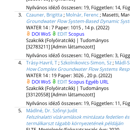
Nyilvános idéző összesen: 19, Független: 14, Füg
3.
Czauner, Brigitta
;
Molnár, Ferenc
;
Masetti, Ma
Groundwater Flow System-Based Dynamic Syste
WATER
14
:
7
Paper: 1015 , 14 p.
(2022)
DOI
WoS
EDIT
Scopus
Szakcikk (Folyóiratcikk) | Tudományos
[32783211]
[Admin láttamozott]
Nyilvános idéző összesen: 10, Független: 3, Függő
4.
Trásy-Havril, T
;
Szkolnikovics-Simon, Sz
;
Mádl-Sz
How Complex Groundwater Flow Systems Respo
WATER
14
:
19
Paper: 3026 , 20 p.
(2022)
DOI
WoS
EDIT
Scopus
Egyéb URL
Szakcikk (Folyóiratcikk) | Tudományos
[33120558]
[Admin láttamozott]
Nyilvános idéző összesen: 19, Független: 11, Füg
5.
Mádlné, Dr. Szőnyi Judit
Felszínalatti vízáramlások mintázata fedetlen é
termálkarszt tágabb környezetének példáján
ELTE
,
Megjelenés/Fokozatszerzés éve: 2020