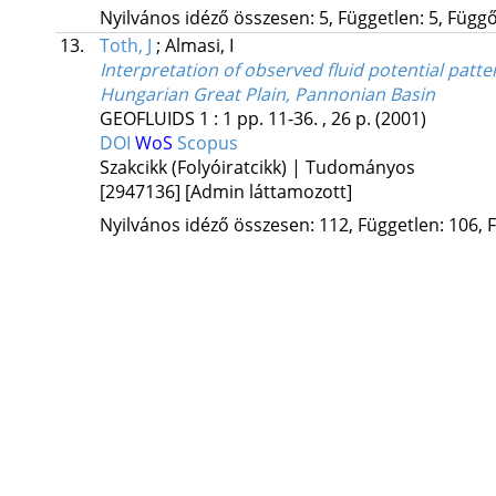
Nyilvános idéző összesen: 5, Független: 5, Függő:
13.
Toth, J
;
Almasi, I
Interpretation of observed fluid potential pat
Hungarian Great Plain, Pannonian Basin
GEOFLUIDS
1
:
1
pp. 11-36. , 26 p.
(2001)
DOI
WoS
Scopus
Szakcikk (Folyóiratcikk) | Tudományos
[2947136]
[Admin láttamozott]
Nyilvános idéző összesen: 112, Független: 106, F