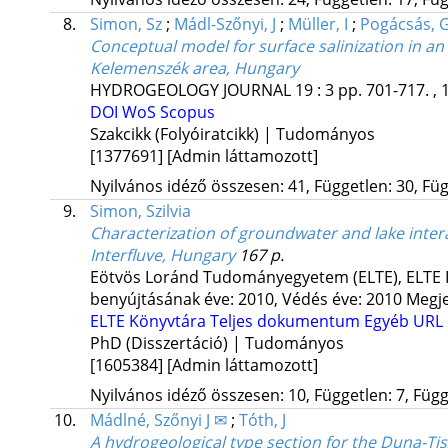
8.
Simon, Sz
;
Mádl-Szőnyi, J
;
Müller, I
;
Pogácsás, 
Conceptual model for surface salinization in an
Kelemenszék area, Hungary
HYDROGEOLOGY JOURNAL
19
:
3
pp. 701-717. , 
DOI
WoS
Scopus
Szakcikk (Folyóiratcikk) | Tudományos
[1377691]
[Admin láttamozott]
Nyilvános idéző összesen: 41, Független: 30, Füg
9.
Simon, Szilvia
Characterization of groundwater and lake inter
Interfluve, Hungary
167 p.
Eötvös Loránd Tudományegyetem (ELTE)
,
ELTE 
benyújtásának éve: 2010,
Védés éve: 2010
Megje
ELTE Könyvtára
Teljes dokumentum
Egyéb URL
PhD (Disszertáció) | Tudományos
[1605384]
[Admin láttamozott]
Nyilvános idéző összesen: 10, Független: 7, Függő
10.
Mádlné, Szőnyi J ✉
;
Tóth, J
A hydrogeological type section for the Duna-Tis