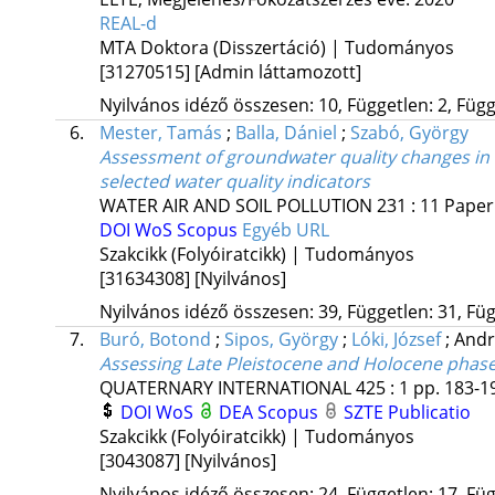
REAL-d
MTA Doktora (Disszertáció) | Tudományos
[31270515]
[Admin láttamozott]
Nyilvános idéző összesen: 10, Független: 2, Függő
6.
Mester, Tamás
;
Balla, Dániel
;
Szabó, György
Assessment of groundwater quality changes in 
selected water quality indicators
WATER AIR AND SOIL POLLUTION
231
:
11
Paper
DOI
WoS
Scopus
Egyéb URL
Szakcikk (Folyóiratcikk) | Tudományos
[31634308]
[Nyilvános]
Nyilvános idéző összesen: 39, Független: 31, Füg
7.
Buró, Botond
;
Sipos, György
;
Lóki, József
;
Andr
Assessing Late Pleistocene and Holocene phases 
QUATERNARY INTERNATIONAL
425
:
1
pp. 183-19
DOI
WoS
DEA
Scopus
SZTE Publicatio
Szakcikk (Folyóiratcikk) | Tudományos
[3043087]
[Nyilvános]
Nyilvános idéző összesen: 24, Független: 17, Füg