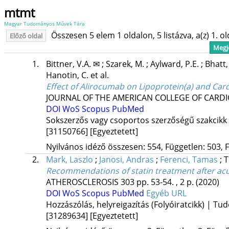
mtmt
Magyar Tudományos Művek Tára
Összesen 5 elem 1 oldalon, 5 listázva, a(z) 1. o
Előző oldal
Megje
1.
Bittner, V.A. ✉
;
Szarek, M.
;
Aylward, P.E.
;
Bhatt,
Hanotin, C.
et al.
Effect of Alirocumab on Lipoprotein(a) and Ca
JOURNAL OF THE AMERICAN COLLEGE OF CARD
DOI
WoS
Scopus
PubMed
Sokszerzős vagy csoportos szerzőségű szakcikk
[31150766]
[Egyeztetett]
Nyilvános idéző összesen: 554, Független: 503, F
2.
Mark, Laszlo
;
Janosi, Andras
;
Ferenci, Tamas
;
T
Recommendations of statin treatment after ac
ATHEROSCLEROSIS
303
pp. 53-54. , 2 p.
(2020)
DOI
WoS
Scopus
PubMed
Egyéb URL
Hozzászólás, helyreigazítás (Folyóiratcikk) | T
[31289634]
[Egyeztetett]