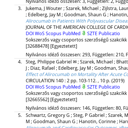
Nyilvános idéző összesen: 3, Független: 2, Függő:
3.
Jukema, J Wouter
;
Szarek, Michael
;
Zijlstra, Lau
;
Edelberg, Jay M
;
Goodman, Shaun G
;
Hanotin
Alirocumab in Patients With Polyvascular Dis
JOURNAL OF THE AMERICAN COLLEGE OF CARD
DOI
WoS
Scopus
PubMed
SZTE Publicatio
Sokszerzős vagy csoportos szerzőségű szakcikk
[32688478]
[Egyeztetett]
Nyilvános idéző összesen: 293, Független: 210, F
4.
Steg, Philippe Gabriel ✉
;
Szarek, Michael
;
Bhatt
J
;
Diaz, Rafael
;
Edelberg, Jay M
;
Goodman, Sha
Effect of Alirocumab on Mortality After Acute
CIRCULATION
140
:
2
pp. 103-112. , 10 p.
(2019)
DOI
WoS
Scopus
PubMed
SZTE Publicatio
Sokszerzős vagy csoportos szerzőségű szakcikk
[32665562]
[Egyeztetett]
Nyilvános idéző összesen: 146, Független: 80, Fü
5.
Schwartz, Gregory G
;
Steg, P Gabriel
;
Szarek, 
M
;
Goodman, Shaun G
;
Hanotin, Corinne
;
Har
Alirocumab and Cardiovascular Outcomes afte