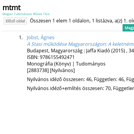
mtmt
Magyar Tudományos Művek Tára
Összesen 1 elem 1 oldalon, 1 listázva, a(z) 1. o
Előző oldal
Megje
1.
Jobst, Ágnes
A Stasi működése Magyarországon
: A keletném
Budapest, Magyarország :
Jaffa Kiadó
(2015)
,
34
ISBN:
9786155492471
Monográfia (Könyv) | Tudományos
[2883738]
[Nyilvános]
Nyilvános idéző összesen: 46, Független: 46, Füg
Nyilvános idéző+említés összesen: 70, Független: