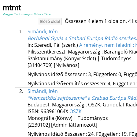
mtmt
Magyar Tudományos Művek Tára
Összesen 4 elem 1 oldalon, 4 list
Előző oldal
1.
Simándi, Irén
Borbándi Gyula a Szabad Európa Rádió szerkes
In: Szeredi, Pál (szerk.)
A reményt nem feladni : 
Pilisszentkereszt, Magyarország :
Barangoló Ki
Szaktanulmány (Könyvrészlet) | Tudományos
[31404709]
[Nyilvános]
Nyilvános idéző összesen: 3, Független: 0, Függő:
Nyilvános idéző+említés összesen: 4, Független: 
2.
Simándi, Irén
"Nemzetközi sajtószemle" a Szabad Európa Rád
Budapest, Magyarország :
OSZK
,
Gondolat Kiad
ISBN:
963961064X
OSZK
Monográfia (Könyv) | Tudományos
[2230102]
[Admin láttamozott]
Nyilvános idéző összesen: 24, Független: 19, Füg