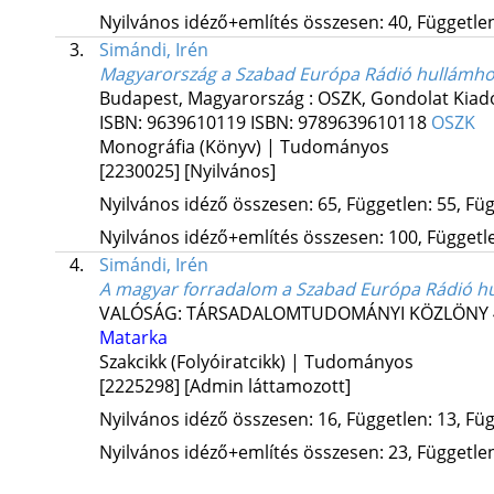
Nyilvános idéző+említés összesen: 40, Független:
3.
Simándi, Irén
Magyarország a Szabad Európa Rádió hullámho
Budapest, Magyarország :
OSZK
,
Gondolat Kiad
ISBN:
9639610119
ISBN:
9789639610118
OSZK
Monográfia (Könyv) | Tudományos
[2230025]
[Nyilvános]
Nyilvános idéző összesen: 65, Független: 55, Füg
Nyilvános idéző+említés összesen: 100, Független
4.
Simándi, Irén
A magyar forradalom a Szabad Európa Rádió hu
VALÓSÁG: TÁRSADALOMTUDOMÁNYI KÖZLÖNY
Matarka
Szakcikk (Folyóiratcikk) | Tudományos
[2225298]
[Admin láttamozott]
Nyilvános idéző összesen: 16, Független: 13, Füg
Nyilvános idéző+említés összesen: 23, Független: