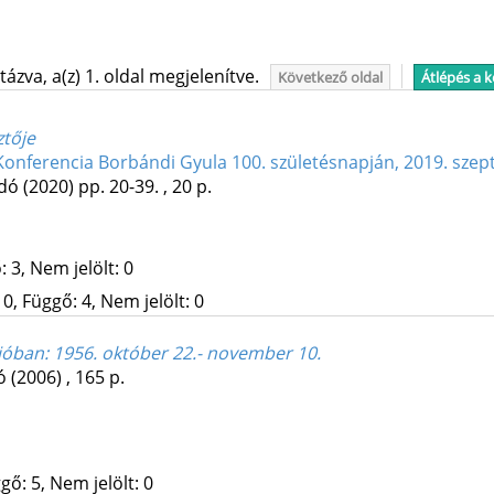
ázva, a(z) 1. oldal megjelenítve.
Következő oldal
Átlépés a 
ztője
Konferencia Borbándi Gyula 100. születésnapján, 2019. sze
adó
(2020)
pp. 20-39. , 20 p.
 3, Nem jelölt: 0
0, Függő: 4, Nem jelölt: 0
ióban
: 1956. október 22.- november 10.
ó
(2006)
,
165 p.
gő: 5, Nem jelölt: 0