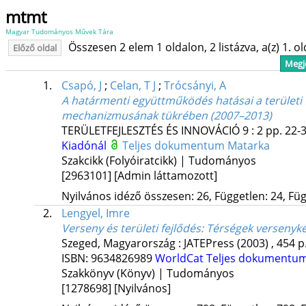
mtmt
Magyar Tudományos Művek Tára
Összesen 2 elem 1 oldalon, 2 listázva, a(z) 1. o
Előző oldal
Megje
1.
Csapó, J
;
Celan, T J
;
Trócsányi, A
A határmenti együttműködés hatásai a területi 
mechanizmusának tükrében (2007–2013)
TERÜLETFEJLESZTÉS ÉS INNOVÁCIÓ
9
:
2
pp. 22-3
Kiadónál
Teljes dokumentum
Matarka
Szakcikk (Folyóiratcikk) | Tudományos
[2963101]
[Admin láttamozott]
Nyilvános idéző összesen: 26, Független: 24, Füg
2.
Lengyel, Imre
Verseny és területi fejlődés
: Térségek verseny
Szeged, Magyarország :
JATEPress
(2003)
,
454 p
ISBN:
9634826989
WorldCat
Teljes dokumentu
Szakkönyv (Könyv) | Tudományos
[1278698]
[Nyilvános]