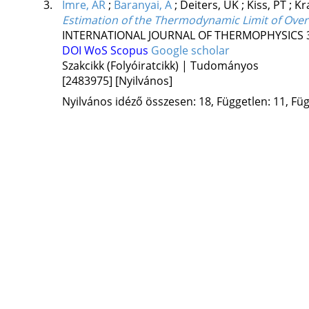
3.
Imre, AR
;
Baranyai, A
;
Deiters, UK
;
Kiss, PT
;
Kr
Estimation of the Thermodynamic Limit of Overh
INTERNATIONAL JOURNAL OF THERMOPHYSICS
DOI
WoS
Scopus
Google scholar
Szakcikk (Folyóiratcikk) | Tudományos
[2483975]
[Nyilvános]
Nyilvános idéző összesen: 18, Független: 11, Füg