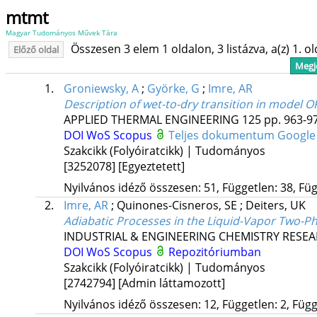
mtmt
Magyar Tudományos Művek Tára
Összesen 3 elem 1 oldalon, 3 listázva, a(z) 1. o
Előző oldal
Megje
1.
Groniewsky, A
;
Györke, G
;
Imre, AR
Description of wet-to-dry transition in model O
APPLIED THERMAL ENGINEERING
125
pp. 963-97
DOI
WoS
Scopus
Teljes dokumentum
Google
Szakcikk (Folyóiratcikk) | Tudományos
[3252078]
[Egyeztetett]
Nyilvános idéző összesen: 51, Független: 38, Füg
2.
Imre, AR
;
Quinones-Cisneros, SE
;
Deiters, UK
Adiabatic Processes in the Liquid-Vapor Two-Ph
INDUSTRIAL & ENGINEERING CHEMISTRY RESE
DOI
WoS
Scopus
Repozitóriumban
Szakcikk (Folyóiratcikk) | Tudományos
[2742794]
[Admin láttamozott]
Nyilvános idéző összesen: 12, Független: 2, Függ