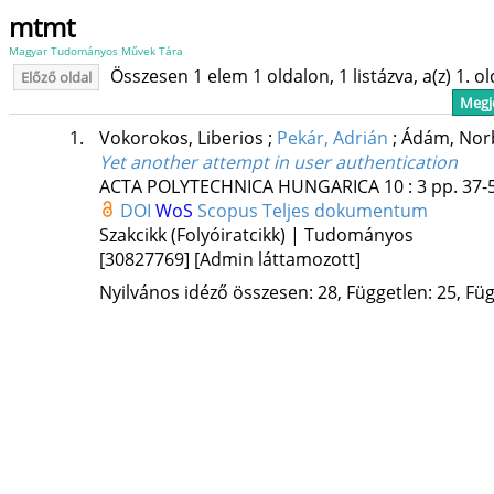
mtmt
Magyar Tudományos Művek Tára
Összesen 1 elem 1 oldalon, 1 listázva, a(z) 1. o
Előző oldal
Megje
1.
Vokorokos, Liberios
;
Pekár, Adrián
;
Ádám, Nor
Yet another attempt in user authentication
ACTA POLYTECHNICA HUNGARICA
10
:
3
pp. 37-5
DOI
WoS
Scopus
Teljes dokumentum
Szakcikk (Folyóiratcikk) | Tudományos
[30827769]
[Admin láttamozott]
Nyilvános idéző összesen: 28, Független: 25, Füg