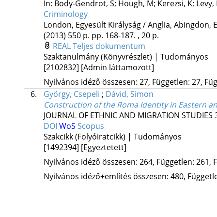
In: Body-Gendrot, S; Hough, M; Kerezsi, K; Levy, 
Criminology
London, Egyesült Királyság / Anglia,
Abingdon, Eg
(2013)
550 p.
pp. 168-187. , 20 p.
REAL
Teljes dokumentum
Szaktanulmány (Könyvrészlet) | Tudományos
[2102832]
[Admin láttamozott]
Nyilvános idéző összesen: 27, Független: 27, Füg
6.
György, Csepeli
;
Dávid, Simon
Construction of the Roma Identity in Eastern a
JOURNAL OF ETHNIC AND MIGRATION STUDIES
DOI
WoS
Scopus
Szakcikk (Folyóiratcikk) | Tudományos
[1492394]
[Egyeztetett]
Nyilvános idéző összesen: 264, Független: 261, F
Nyilvános idéző+említés összesen: 480, Független