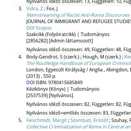
Nyilvános idéző összesen: 13, Független: 10, Füg
3.
Vidra, Z
;
Fox, J
Mainstreaming of Racist Anti-Roma Discourses 
JOURNAL OF IMMIGRANT AND REFUGEE STUDIE
DOI
Scopus
Szakcikk (Folyóiratcikk) | Tudományos
[2856282]
[Admin láttamozott]
Nyilvános idéző összesen: 49, Független: 48, Füg
4.
Body-Gendrot, S
(szerk.)
;
Hough, M
(szerk.)
;
Ker
The Routledge Handbook of European Crimino
London, Egyesült Királyság / Anglia ,
Abingdon, E
(2013)
,
550 p.
DOI
ISBN:
9780415685849
Kézikönyv (Könyv) | Tudományos
[2537539]
[Nyilvános]
Nyilvános idéző összesen: 82, Független: 82, Füg
Nyilvános idéző+említés összesen: 83, Független:
5.
Feischmidt, Margit
;
Szombati, Kristóf
;
Szuhay, 
Collective Criminalization of Roma in Central 