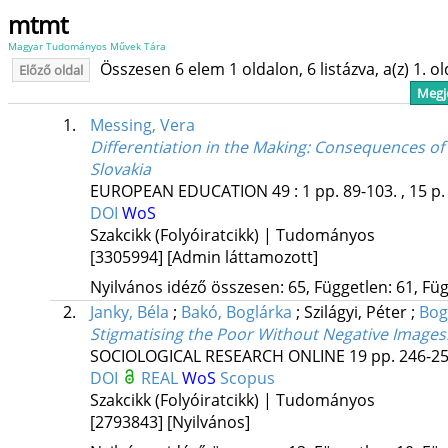
mtmt
Magyar Tudományos Művek Tára
Összesen 6 elem 1 oldalon, 6 listázva, a(z) 1. o
Előző oldal
Megje
1.
Messing, Vera
Differentiation in the Making: Consequences of
Slovakia
EUROPEAN EDUCATION
49
:
1
pp. 89-103. , 15 p
DOI
WoS
Szakcikk (Folyóiratcikk) | Tudományos
[3305994]
[Admin láttamozott]
Nyilvános idéző összesen: 65, Független: 61, Füg
2.
Janky, Béla
;
Bakó, Boglárka
;
Szilágyi, Péter
;
Bog
Stigmatising the Poor Without Negative Images
SOCIOLOGICAL RESEARCH ONLINE
19
pp. 246-25
DOI
REAL
WoS
Scopus
Szakcikk (Folyóiratcikk) | Tudományos
[2793843]
[Nyilvános]