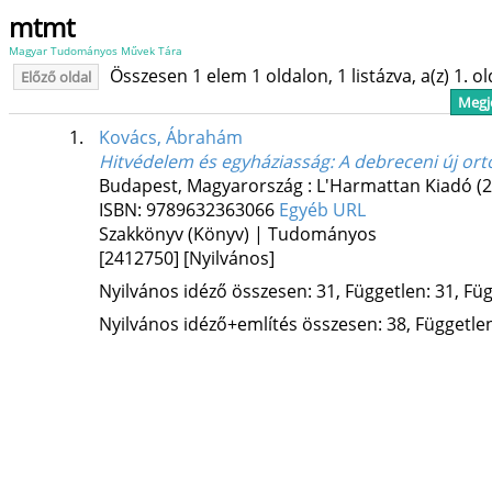
mtmt
Magyar Tudományos Művek Tára
Összesen 1 elem 1 oldalon, 1 listázva, a(z) 1. o
Előző oldal
Megje
1.
Kovács, Ábrahám
Hitvédelem és egyháziasság
: A debreceni új orto
Budapest, Magyarország :
L'Harmattan Kiadó
(
ISBN:
9789632363066
Egyéb URL
Szakkönyv (Könyv) | Tudományos
[2412750]
[Nyilvános]
Nyilvános idéző összesen: 31, Független: 31, Füg
Nyilvános idéző+említés összesen: 38, Független: