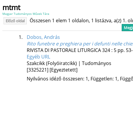
mtmt
Magyar Tudományos Művek Tára
Összesen 1 elem 1 oldalon, 1 listázva, a(z) 1. o
Előző oldal
Megje
1.
Dobos, András
Rito funebre e preghiera per i defunti nelle chi
RIVISTA DI PASTORALE LITURGICA
324
:
5
pp. 53-
Egyéb URL
Szakcikk (Folyóiratcikk) | Tudományos
[3325221]
[Egyeztetett]
Nyilvános idéző összesen: 1, Független: 1, Függő: