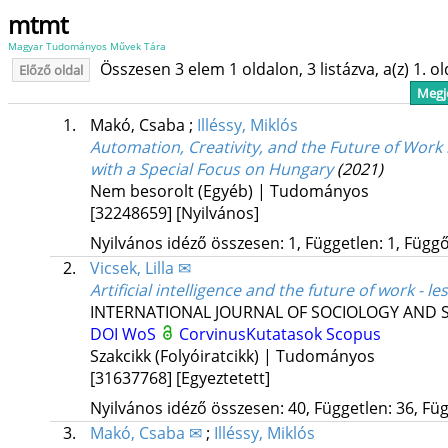
mtmt
Magyar Tudományos Művek Tára
Összesen 3 elem 1 oldalon, 3 listázva, a(z) 1. o
Előző oldal
Megje
1.
Makó, Csaba
;
Illéssy, Miklós
Automation, Creativity, and the Future of Wo
with a Special Focus on Hungary
(2021)
Nem besorolt (Egyéb) | Tudományos
[32248659]
[Nyilvános]
Nyilvános idéző összesen: 1, Független: 1, Függő:
2.
Vicsek, Lilla ✉
Artificial intelligence and the future of work - 
INTERNATIONAL JOURNAL OF SOCIOLOGY AND S
DOI
WoS
CorvinusKutatasok
Scopus
Szakcikk (Folyóiratcikk) | Tudományos
[31637768]
[Egyeztetett]
Nyilvános idéző összesen: 40, Független: 36, Füg
3.
Makó, Csaba ✉
;
Illéssy, Miklós