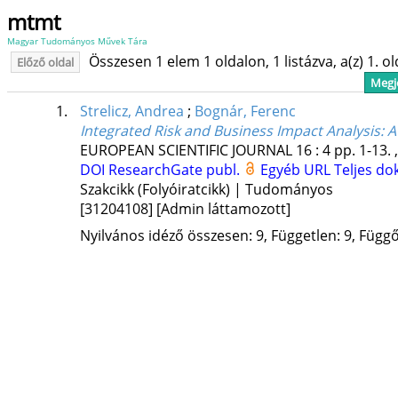
mtmt
Magyar Tudományos Művek Tára
Összesen 1 elem 1 oldalon, 1 listázva, a(z) 1. o
Előző oldal
Megje
1.
Strelicz, Andrea
;
Bognár, Ferenc
Integrated Risk and Business Impact Analysis: A
EUROPEAN SCIENTIFIC JOURNAL
16
:
4
pp. 1-13. 
DOI
ResearchGate publ.
Egyéb URL
Teljes d
Szakcikk (Folyóiratcikk) | Tudományos
[31204108]
[Admin láttamozott]
Nyilvános idéző összesen: 9, Független: 9, Függő: