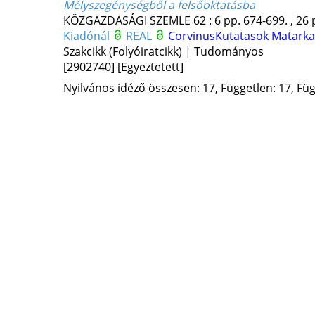
Mélyszegénységből a felsőoktatásba
KÖZGAZDASÁGI SZEMLE
62
:
6
pp. 674-699. , 26 
Kiadónál
REAL
CorvinusKutatasok
Matarka
Szakcikk (Folyóiratcikk) | Tudományos
[2902740]
[Egyeztetett]
Nyilvános idéző összesen: 17, Független: 17, Füg