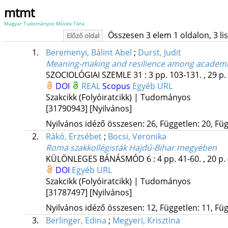
mtmt
Magyar Tudományos Művek Tára
Összesen 3 elem 1 oldalon, 3 list
Előző oldal
1.
Beremenyi, Bálint Abel
;
Durst, Judit
Meaning-making and resilience among academi
SZOCIOLÓGIAI SZEMLE
31
:
3
pp. 103-131. , 29 p.
DOI
REAL
Scopus
Egyéb URL
Szakcikk (Folyóiratcikk) | Tudományos
[31790943]
[Nyilvános]
Nyilvános idéző összesen: 26, Független: 20, Füg
2.
Rákó, Erzsébet
;
Bocsi, Veronika
Roma szakkollégisták Hajdú-Bihar megyében
KÜLÖNLEGES BÁNÁSMÓD
6
:
4
pp. 41-60. , 20 p.
DOI
Egyéb URL
Szakcikk (Folyóiratcikk) | Tudományos
[31787497]
[Nyilvános]
Nyilvános idéző összesen: 12, Független: 11, Füg
3.
Berlinger, Edina
;
Megyeri, Krisztina