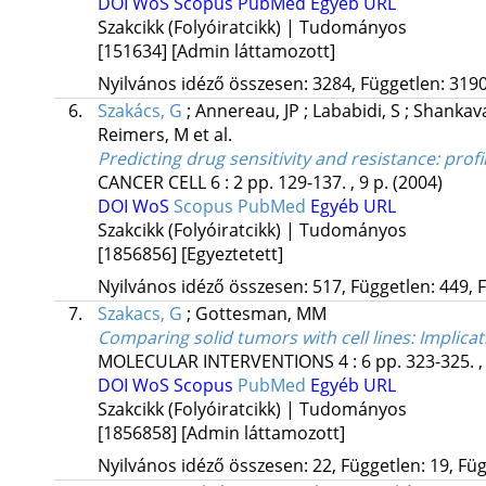
DOI
WoS
Scopus
PubMed
Egyéb URL
Szakcikk (Folyóiratcikk) | Tudományos
[151634]
[Admin láttamozott]
Nyilvános idéző összesen: 3284, Független: 3190,
6.
Szakács, G
;
Annereau, JP
;
Lababidi, S
;
Shankav
Reimers, M
et al.
Predicting drug sensitivity and resistance: profi
CANCER CELL
6
:
2
pp. 129-137. , 9 p.
(2004)
DOI
WoS
Scopus
PubMed
Egyéb URL
Szakcikk (Folyóiratcikk) | Tudományos
[1856856]
[Egyeztetett]
Nyilvános idéző összesen: 517, Független: 449, F
7.
Szakacs, G
;
Gottesman, MM
Comparing solid tumors with cell lines: Implicat
MOLECULAR INTERVENTIONS
4
:
6
pp. 323-325. ,
DOI
WoS
Scopus
PubMed
Egyéb URL
Szakcikk (Folyóiratcikk) | Tudományos
[1856858]
[Admin láttamozott]
Nyilvános idéző összesen: 22, Független: 19, Füg