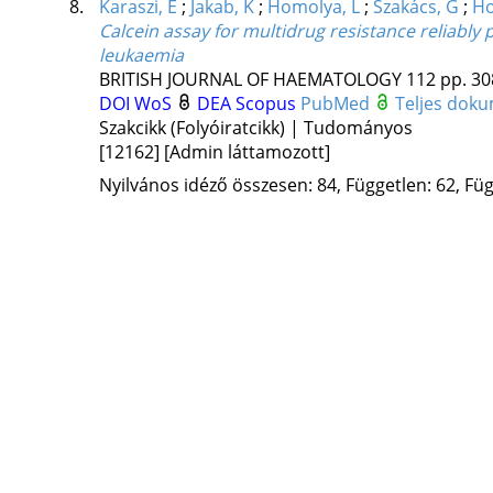
8.
Karaszi, E
;
Jakab, K
;
Homolya, L
;
Szakács, G
;
Ho
Calcein assay for multidrug resistance reliably
leukaemia
BRITISH JOURNAL OF HAEMATOLOGY
112
pp. 30
DOI
WoS
DEA
Scopus
PubMed
Teljes dok
Szakcikk (Folyóiratcikk) | Tudományos
[12162]
[Admin láttamozott]
Nyilvános idéző összesen: 84, Független: 62, Füg