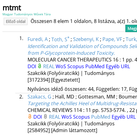
mtmt
Magyar Tudományos Művek Tára
Összesen 8 elem 1 oldalon, 8 listázva, a(z) 1. o
Előző oldal
Megje
1.
*
Furedi, A
;
Toth, S
;
Szebenyi, K
;
Pape, VF
;
Turk
Identification and Validation of Compounds Select
from P-Glycoprotein-Induced Toxicity.
MOLECULAR CANCER THERAPEUTICS
16
:
1
pp. 4
DOI
REAL
WoS
Scopus
PubMed
Egyéb URL
Szakcikk (Folyóiratcikk) | Tudományos
[3172394]
[Egyeztetett]
Nyilvános idéző összesen: 44, Független: 17, Füg
2.
Szakacs, G
;
Hall, MD
;
Gottesman, MM
;
Boumen
Targeting the Achilles Heel of Multidrug-Resista
CHEMICAL REVIEWS
114
:
11
pp. 5753-5774. , 22
DOI
REAL
WoS
Scopus
PubMed
Egyéb URL
Szakcikk (Folyóiratcikk) | Tudományos
[2584952]
[Admin láttamozott]