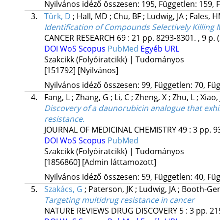
Nyilvános idéző összesen: 195, Független: 159, F
3.
Türk, D
;
Hall, MD
;
Chu, BF
;
Ludwig, JA
;
Fales, 
Identification of Compounds Selectively Killing 
CANCER RESEARCH
69
:
21
pp. 8293-8301. , 9 p.
DOI
WoS
Scopus
PubMed
Egyéb URL
Szakcikk (Folyóiratcikk) | Tudományos
[151792]
[Nyilvános]
Nyilvános idéző összesen: 99, Független: 70, Füg
4.
Fang, L
;
Zhang, G
;
Li, C
;
Zheng, X
;
Zhu, L
;
Xiao, 
Discovery of a daunorubicin analogue that exh
resistance.
JOURNAL OF MEDICINAL CHEMISTRY
49
:
3
pp. 9
DOI
WoS
Scopus
PubMed
Szakcikk (Folyóiratcikk) | Tudományos
[1856860]
[Admin láttamozott]
Nyilvános idéző összesen: 59, Független: 40, Füg
5.
Szakács, G
;
Paterson, JK
;
Ludwig, JA
;
Booth-Gen
Targeting multidrug resistance in cancer
NATURE REVIEWS DRUG DISCOVERY
5
:
3
pp. 21