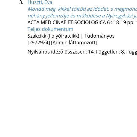
3.
Huszti, Éva
Mondd meg, kikkel töltöd az idődet, s megmondo
néhány jellemzője és működése a Nyíregyházi j
ACTA MEDICINAE ET SOCIOLOGICA
6
:
18-19
pp. 
Teljes dokumentum
Szakcikk (Folyóiratcikk) | Tudományos
[2972924]
[Admin láttamozott]
Nyilvános idéző összesen: 14, Független: 8, Függő