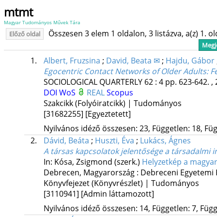
mtmt
Magyar Tudományos Művek Tára
Összesen 3 elem 1 oldalon, 3 listázva, a(z) 1. o
Előző oldal
Megje
1.
Albert, Fruzsina
;
David, Beata ✉
;
Hajdu, Gábor
Egocentric Contact Networks of Older Adults: Fe
SOCIOLOGICAL QUARTERLY
62
:
4
pp. 623-642. ,
DOI
WoS
REAL
Scopus
Szakcikk (Folyóiratcikk) | Tudományos
[31682255]
[Egyeztetett]
Nyilvános idéző összesen: 23, Független: 18, Füg
2.
Dávid, Beáta
;
Huszti, Éva
;
Lukács, Ágnes
A társas kapcsolatok jelentősége a társadalmi 
In: Kósa, Zsigmond (szerk.)
Helyzetkép a magyar
Debrecen, Magyarország :
Debreceni Egyetemi 
Könyvfejezet (Könyvrészlet) | Tudományos
[3110941]
[Admin láttamozott]
Nyilvános idéző összesen: 14, Független: 7, Függő