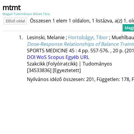
mtmt
Magyar Tudományos Művek Tára
Összesen 1 elem 1 oldalon, 1 listázva, a(z) 1. o
Előző oldal
Megje
1.
Lesinski, Melanie
;
Hortobágyi, Tibor
;
Muehlbau
Dose-Response Relationships of Balance Traini
SPORTS MEDICINE
45
:
4
pp. 557-576. , 20 p.
(201
DOI
WoS
Scopus
Egyéb URL
Szakcikk (Folyóiratcikk) | Tudományos
[34533836]
[Egyeztetett]
Nyilvános idéző összesen: 201, Független: 178, F