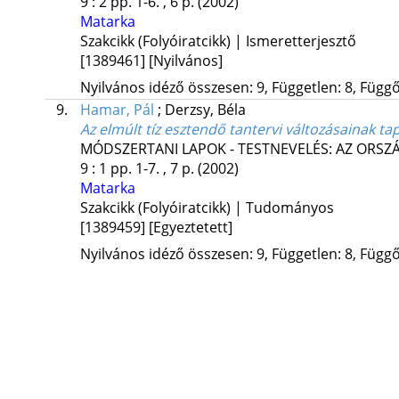
9
:
2
pp. 1-6. , 6 p.
(2002)
Matarka
Szakcikk (Folyóiratcikk) | Ismeretterjesztő
[1389461]
[Nyilvános]
Nyilvános idéző összesen: 9, Független: 8, Függő:
9.
Hamar, Pál
;
Derzsy, Béla
Az elmúlt tíz esztendő tantervi változásainak tapa
MÓDSZERTANI LAPOK - TESTNEVELÉS: AZ ORS
9
:
1
pp. 1-7. , 7 p.
(2002)
Matarka
Szakcikk (Folyóiratcikk) | Tudományos
[1389459]
[Egyeztetett]
Nyilvános idéző összesen: 9, Független: 8, Függő: