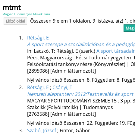
mtmt
Magyar Tudományos Művek Tára
Összesen 9 elem 1 oldalon, 9 listázva, a(z) 1. o
Előző oldal
Megje
1.
Rétsági, E
A sport szerepe a szocializációban és a pedagó
In: Laczkó, T; Rétsági, E (szerk.)
A sport társadal
Pécs, Magyarország :
Pécsi Tudományegyetem E
Felsőoktatási tankönyv része (Könyvrészlet) | O
[2895086]
[Admin láttamozott]
Nyilvános idéző összesen: 8, Független: 8, Függő:
2.
Rétsági, E
;
Csányi, T
Nemzeti alaptanterv 2012:Testnevelés és sport mű
MAGYAR SPORTTUDOMÁNYI SZEMLE
15
:
3
pp. 3
Szakcikk (Folyóiratcikk) | Tudományos
[2763588]
[Admin láttamozott]
Nyilvános idéző összesen: 22, Független: 19, Füg
3.
Szabó, József
;
Fintor, Gábor