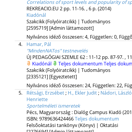
Correlations of sport levels and popularity o
REKREACIO.EU
2
pp. 11-16. , 6 p.
(2014)
Kiadónál
Szakcikk (Folyóiratcikk) | Tudományos
[2595719]
[Admin láttamozott]
Nyilvános idéző összesen: 4, Független: 0, Függő:
4.
Hamar, Pál
"MindenNATos" testnevelés
ÚJ PEDAGÓGIAI SZEMLE
62
:
11-12
pp. 87-97. , 1
Kiadónál
Teljes dokumentum
Teljes dok
Szakcikk (Folyóiratcikk) | Tudományos
[2335121]
[Egyeztetett]
Nyilvános idéző összesen: 24, Független: 22, Füg
5.
Rétsági, Erzsébet
;
H., Ekler Judit
;
Nádori, László
Henriette
Sportelméleti ismeretek
Pécs, Magyarország :
Dialóg Campus Kiadó
(201
ISBN:
9789636424466
Teljes dokumentum
Felsőoktatási tankönyv (Könyv) | Oktatási
[2276694]
[Admin láttamozott]