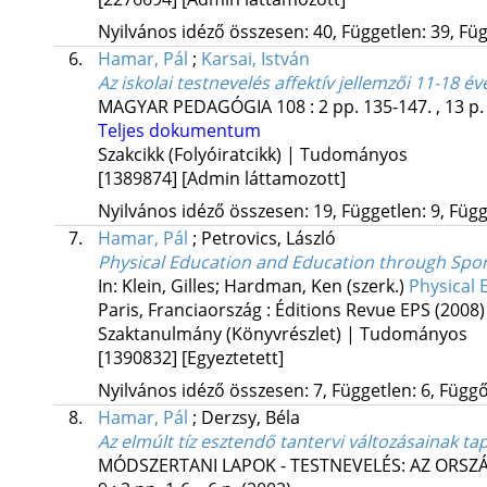
Nyilvános idéző összesen: 40, Független: 39, Füg
6.
Hamar, Pál
;
Karsai, István
Az iskolai testnevelés affektív jellemzői 11-18 é
MAGYAR PEDAGÓGIA
108
:
2
pp. 135-147. , 13 p
Teljes dokumentum
Szakcikk (Folyóiratcikk) | Tudományos
[1389874]
[Admin láttamozott]
Nyilvános idéző összesen: 19, Független: 9, Függ
7.
Hamar, Pál
;
Petrovics, László
Physical Education and Education through Spor
In: Klein, Gilles; Hardman, Ken (szerk.)
Physical 
Paris, Franciaország :
Éditions Revue EPS
(2008)
Szaktanulmány (Könyvrészlet) | Tudományos
[1390832]
[Egyeztetett]
Nyilvános idéző összesen: 7, Független: 6, Függő:
8.
Hamar, Pál
;
Derzsy, Béla
Az elmúlt tíz esztendő tantervi változásainak tapa
MÓDSZERTANI LAPOK - TESTNEVELÉS: AZ ORS