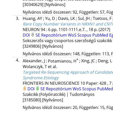
[30340629]
[Nyilvános]
Nyilvános idéző összesen: 92, Független: 57, Füg
3.
Huang, AY
;
Yu, D
;
Davis, LK
;
Sul, JH
;
Tsetsos, F
Rare Copy Number Variants in NRXN1 and CNTN
NEURON
94
:
6
pp. 1101-1111.e.7. , 18 p.
(2017)
DOI
SE Repozitórium
WoS
Scopus
PubMed
E
Sokszerzős vagy csoportos szerzőségű szakcikk
[3249806]
[Nyilvános]
Nyilvános idéző összesen: 148, Független: 113, F
4.
*
Alexander, J
;
Potamianou, H
;
Xing, JC
;
Deng, L
Wolanczyk, T
et al.
Targeted Re-Sequencing Approach of Candidate G
Syndrome Etiology
FRONTIERS IN NEUROSCIENCE
10
Paper: 428 , 7
DOI
SE Repozitórium
WoS
Scopus
PubMed
Szakcikk (Folyóiratcikk) | Tudományos
[3185080]
[Nyilvános]
Nyilvános idéző összesen: 20, Független: 15, Füg