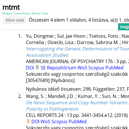
mtmt
Magyar Tudományos Művek Tára
Összesen 4 elem 1 oldalon, 4 listázva, a(z) 1. o
Előző oldal
Megje
1.
Yu, Dongmei
;
Sul, Jae Hoon
;
Tsetsos, Fotis
;
Na
Cornelia
;
Osiecki, Lisa
;
Darrow, Sabrina M.
;
Hir
Interrogating the Genetic Determinants of To
Association Studies
AMERICAN JOURNAL OF PSYCHIATRY
176
:
3
pp. 
DOI
SE Repozitórium
WoS
Scopus
PubMed
Sokszerzős vagy csoportos szerzőségű szakcikk
[30547689]
[Nyilvános]
Nyilvános idéző összesen: 298, Független: 237, F
2.
Wang, S.
;
Mandell, J.D.
;
Kumar, Y.
;
Sun, N.
;
Mor
De Novo Sequence and Copy Number Variants Are
Polarity in Pathogenesis
CELL REPORTS
24
:
13
pp. 3441-3454.e12.
(2018)
DOI
WoS
Scopus
PubMed
Sokszerzős vagy csoportos szerzőségű szakcikk