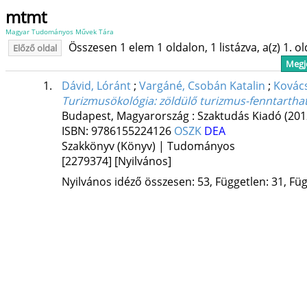
mtmt
Magyar Tudományos Művek Tára
Összesen 1 elem 1 oldalon, 1 listázva, a(z) 1. o
Előző oldal
Megje
1.
Dávid, Lóránt
;
Vargáné, Csobán Katalin
;
Kovács
Turizmusökológia: zöldülő turizmus-fenntarthat
Budapest, Magyarország :
Szaktudás Kiadó
(201
ISBN:
9786155224126
OSZK
DEA
Szakkönyv (Könyv) | Tudományos
[2279374]
[Nyilvános]
Nyilvános idéző összesen: 53, Független: 31, Füg