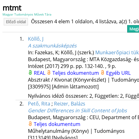
mtmt
Magyar Tudományos Művek Tára
Összesen 4 elem 1 oldalon, 4 listázva, a(z) 1. o
Előző oldal
Megje
1.
Köllő, J
A szakmunkásképzés
In: Fazekas, K; Köllő, J (szerk.)
Munkaerőpiaci tük
Budapest, Magyarország :
MTA Közgazdaság- és
Intézet
(2017)
299 p.
pp. 132-140. , 9 p.
REAL
Teljes dokumentum
Egyéb URL
Absztrakt / Kivonat (Könyvrészlet) | Tudomány
[3309975]
[Admin láttamozott]
Nyilvános idéző összesen: 2, Független: 2, Függő:
2.
Pető, Rita
;
Reizer, Balázs
Gender Differences in Skill Content of Jobs
Budapest, Magyarország :
CEU, Department of
Teljes dokumentum
Műhelytanulmány (Könyv) | Tudományos
[3113149]
[Nyilvános]