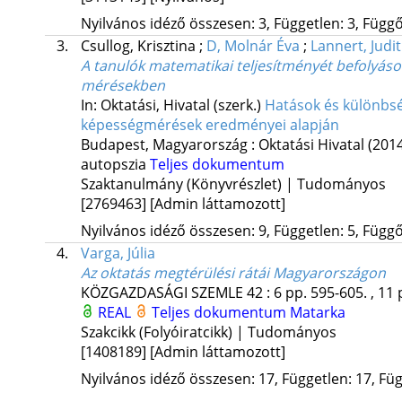
Nyilvános idéző összesen: 3, Független: 3, Függő:
3.
Csullog, Krisztina
;
D, Molnár Éva
;
Lannert, Judit
A tanulók matematikai teljesítményét befolyásol
mérésekben
In: Oktatási, Hivatal (szerk.)
Hatások és különbsé
képességmérések eredményei alapján
Budapest, Magyarország :
Oktatási Hivatal
(201
autopszia
Teljes dokumentum
Szaktanulmány (Könyvrészlet) | Tudományos
[2769463]
[Admin láttamozott]
Nyilvános idéző összesen: 9, Független: 5, Függő:
4.
Varga, Júlia
Az oktatás megtérülési rátái Magyarországon
KÖZGAZDASÁGI SZEMLE
42
:
6
pp. 595-605. , 11 
REAL
Teljes dokumentum
Matarka
Szakcikk (Folyóiratcikk) | Tudományos
[1408189]
[Admin láttamozott]
Nyilvános idéző összesen: 17, Független: 17, Füg