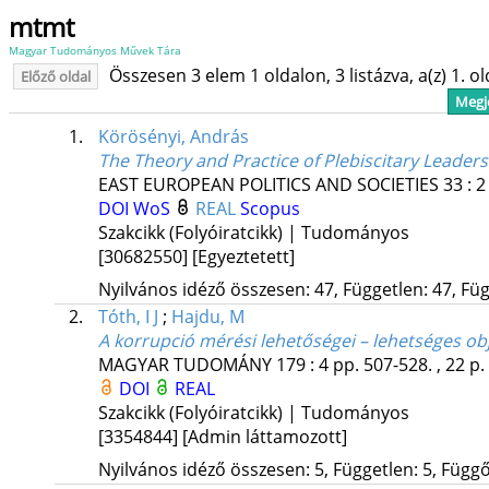
mtmt
Magyar Tudományos Művek Tára
Összesen 3 elem 1 oldalon, 3 listázva, a(z) 1. o
Előző oldal
Megje
1.
Körösényi, András
The Theory and Practice of Plebiscitary Leade
EAST EUROPEAN POLITICS AND SOCIETIES
33
:
2
DOI
WoS
REAL
Scopus
Szakcikk (Folyóiratcikk) | Tudományos
[30682550]
[Egyeztetett]
Nyilvános idéző összesen: 47, Független: 47, Füg
2.
Tóth, I J
;
Hajdu, M
A korrupció mérési lehetőségei – lehetséges ob
MAGYAR TUDOMÁNY
179
:
4
pp. 507-528. , 22 p.
DOI
REAL
Szakcikk (Folyóiratcikk) | Tudományos
[3354844]
[Admin láttamozott]
Nyilvános idéző összesen: 5, Független: 5, Függő: