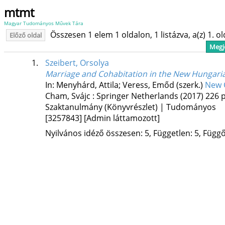
mtmt
Magyar Tudományos Művek Tára
Összesen 1 elem 1 oldalon, 1 listázva, a(z) 1. o
Előző oldal
Megje
1.
Szeibert, Orsolya
Marriage and Cohabitation in the New Hungari
In: Menyhárd, Attila; Veress, Emőd (szerk.)
New 
Cham, Svájc :
Springer Netherlands
(2017)
226 p
Szaktanulmány (Könyvrészlet) | Tudományos
[3257843]
[Admin láttamozott]
Nyilvános idéző összesen: 5, Független: 5, Függő: