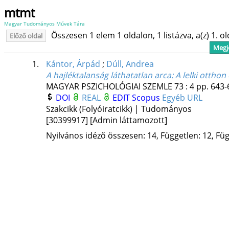
mtmt
Magyar Tudományos Művek Tára
Összesen 1 elem 1 oldalon, 1 listázva, a(z) 1. o
Előző oldal
Megje
1.
Kántor, Árpád
;
Dúll, Andrea
A hajléktalanság láthatatlan arca: A lelki otthon
MAGYAR PSZICHOLÓGIAI SZEMLE
73
:
4
pp. 643-
DOI
REAL
EDIT
Scopus
Egyéb URL
Szakcikk (Folyóiratcikk) | Tudományos
[30399917]
[Admin láttamozott]
Nyilvános idéző összesen: 14, Független: 12, Füg