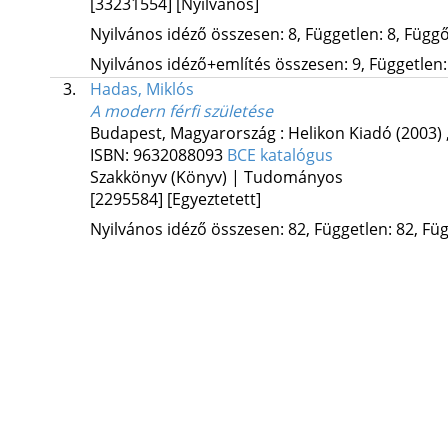
[33231554]
[Nyilvános]
Nyilvános idéző összesen: 8, Független: 8, Függő:
Nyilvános idéző+említés összesen: 9, Független: 
3.
Hadas, Miklós
A modern férfi születése
Budapest, Magyarország :
Helikon Kiadó
(2003)
ISBN:
9632088093
BCE katalógus
Szakkönyv (Könyv) | Tudományos
[2295584]
[Egyeztetett]
Nyilvános idéző összesen: 82, Független: 82, Füg