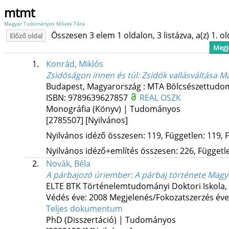
mtmt
Magyar Tudományos Művek Tára
Összesen 3 elem 1 oldalon, 3 listázva, a(z) 1. o
Előző oldal
Megje
1.
Konrád, Miklós
Zsidóságon innen és túl
: Zsidók vallásváltása 
Budapest, Magyarország :
MTA Bölcsészettudom
ISBN:
9789639627857
REAL
OSZK
Monográfia (Könyv) | Tudományos
[2785507]
[Nyilvános]
Nyilvános idéző összesen: 119, Független: 119, F
Nyilvános idéző+említés összesen: 226, Független
2.
Novák, Béla
A párbajozó úriember
: A párbaj története Magy
ELTE BTK Történelemtudományi Doktori Iskola,
Védés éve: 2008
Megjelenés/Fokozatszerzés éve
Teljes dokumentum
PhD (Disszertáció) | Tudományos