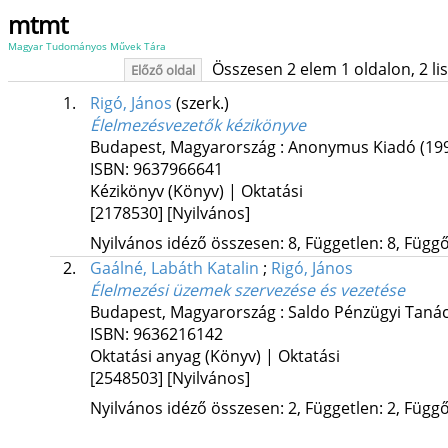
mtmt
Magyar Tudományos Művek Tára
Összesen 2 elem 1 oldalon, 2 list
Előző oldal
1.
Rigó, János
(szerk.)
Élelmezésvezetők kézikönyve
Budapest, Magyarország :
Anonymus Kiadó
(19
ISBN:
9637966641
Kézikönyv (Könyv) | Oktatási
[2178530]
[Nyilvános]
Nyilvános idéző összesen: 8, Független: 8, Függő:
2.
Gaálné, Labáth Katalin
;
Rigó, János
Élelmezési üzemek szervezése és vezetése
Budapest, Magyarország :
Saldo Pénzügyi Tanác
ISBN:
9636216142
Oktatási anyag (Könyv) | Oktatási
[2548503]
[Nyilvános]
Nyilvános idéző összesen: 2, Független: 2, Függő: