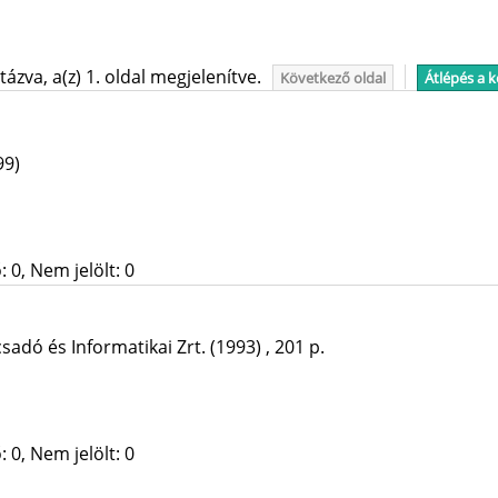
ázva, a(z) 1. oldal megjelenítve.
Következő oldal
Átlépés a 
99)
 0, Nem jelölt: 0
sadó és Informatikai Zrt.
(1993)
,
201 p.
 0, Nem jelölt: 0