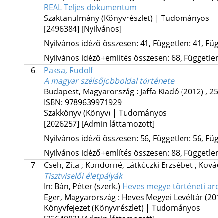
REAL
Teljes dokumentum
Szaktanulmány (Könyvrészlet) | Tudományos
[2496384]
[Nyilvános]
Nyilvános idéző összesen: 41, Független: 41, Füg
Nyilvános idéző+említés összesen: 68, Független:
6.
Paksa, Rudolf
A magyar szélsőjobboldal története
Budapest, Magyarország :
Jaffa Kiadó
(2012)
,
25
ISBN:
9789639971929
Szakkönyv (Könyv) | Tudományos
[2026257]
[Admin láttamozott]
Nyilvános idéző összesen: 56, Független: 56, Füg
Nyilvános idéző+említés összesen: 88, Független:
7.
Cseh, Zita
;
Kondorné, Látkóczki Erzsébet
;
Ková
Tisztviselői életpályák
In: Bán, Péter (szerk.)
Heves megye történeti arc
Eger, Magyarország :
Heves Megyei Levéltár
(20
Könyvfejezet (Könyvrészlet) | Tudományos