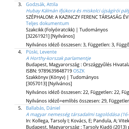
3.
Godzsák, Attila
Hubay Kálmán ifjúkora és miskolci újságírói pál
SZÉPHALOM: A KAZINCZY FERENC TÁRSASÁG É
Teljes dokumentum
Szakcikk (Folyóiratcikk) | Tudományos
[32261921]
[Nyilvános]
Nyilvános idéző összesen: 3, Független: 3, Függő:
4.
Püski, Levente
A Horthy-korszak parlamentje
Budapest, Magyarország :
Országgyűlés Hivatal
ISBN:
9789639848719
OSZK
Szakkönyv (Könyv) | Tudományos
[3057013]
[Nyilvános]
Nyilvános idéző összesen: 22, Független: 22, Füg
Nyilvános idéző+említés összesen: 29, Független:
5.
Ballabás, Dániel
A magyar nemesség társadalmi tagolódása (16-
In: Kollega, Tarsoly I; Kovács, E; Pandula, A; Vitek
Budapest, Magyarország :
Tarsoly Kiadó
(2013)