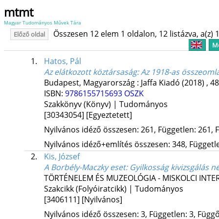
mtmt
Magyar Tudományos Művek Tára
Összesen 12 elem 1 oldalon, 12 listázva, a(z) 1
Előző oldal
Me
1.
Hatos, Pál
Az elátkozott köztársaság
: Az 1918-as összeoml
Budapest, Magyarország :
Jaffa Kiadó
(2018)
,
48
ISBN:
9786155715693
OSZK
Szakkönyv (Könyv) | Tudományos
[30343054]
[Egyeztetett]
Nyilvános idéző összesen: 261, Független: 261, F
Nyilvános idéző+említés összesen: 348, Független
2.
Kis, József
A Borbély-Maczky eset
: Gyilkosság kivizsgálás né
TÖRTÉNELEM ÉS MUZEOLÓGIA - MISKOLCI INTE
Szakcikk (Folyóiratcikk) | Tudományos
[3406111]
[Nyilvános]
Nyilvános idéző összesen: 3, Független: 3, Függő: