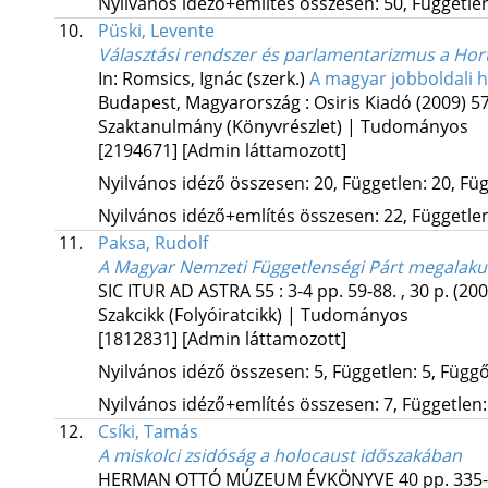
Nyilvános idéző+említés összesen: 50, Független:
10.
Püski, Levente
Választási rendszer és parlamentarizmus a Ho
In: Romsics, Ignác (szerk.)
A magyar jobboldali
Budapest, Magyarország :
Osiris Kiadó
(2009)
57
Szaktanulmány (Könyvrészlet) | Tudományos
[2194671]
[Admin láttamozott]
Nyilvános idéző összesen: 20, Független: 20, Füg
Nyilvános idéző+említés összesen: 22, Független:
11.
Paksa, Rudolf
A Magyar Nemzeti Függetlenségi Párt megalakul
SIC ITUR AD ASTRA
55
:
3-4
pp. 59-88. , 30 p.
(200
Szakcikk (Folyóiratcikk) | Tudományos
[1812831]
[Admin láttamozott]
Nyilvános idéző összesen: 5, Független: 5, Függő:
Nyilvános idéző+említés összesen: 7, Független: 
12.
Csíki, Tamás
A miskolci zsidóság a holocaust időszakában
HERMAN OTTÓ MÚZEUM ÉVKÖNYVE
40
pp. 335-