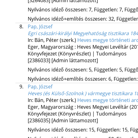
[3264083]
[Admin láttamozott]
Nyilvános idéző összesen: 7, Független: 7, Függő:
Nyilvános idéző+említés összesen: 32, Független:
8.
Pap, József
Egri császári-királyi Megyehatóság tisztikara 18
In: Bán, Péter (szerk.)
Heves megye történeti arc
Eger, Magyarország :
Heves Megyei Levéltár
(20
Könyvfejezet (Könyvrészlet) | Tudományos
[2386033]
[Admin láttamozott]
Nyilvános idéző összesen: 5, Független: 5, Függő:
Nyilvános idéző+említés összesen: 6, Független: 
9.
Pap, József
Heves (és Külső-Szolnok ) vármegye tisztikara 
In: Bán, Péter (szerk.)
Heves megye történeti arc
Eger, Magyarország :
Heves Megyei Levéltár
(20
Könyvfejezet (Könyvrészlet) | Tudományos
[2386035]
[Admin láttamozott]
Nyilvános idéző összesen: 15, Független: 15, Füg