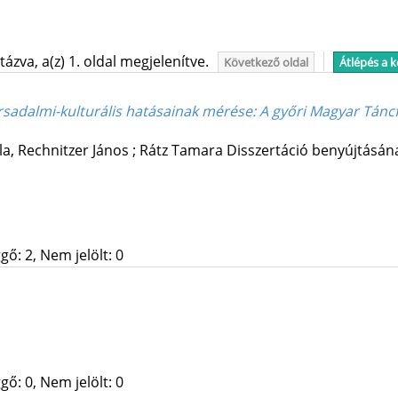
ázva, a(z) 1. oldal megjelenítve.
Következő oldal
Átlépés a 
ársadalmi-kulturális hatásainak mérése
: A győri Magyar Táncf
la,
Rechnitzer János
; Rátz Tamara
Disszertáció benyújtásána
gő: 2, Nem jelölt: 0
gő: 0, Nem jelölt: 0