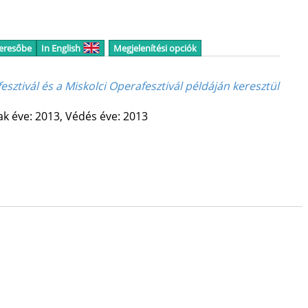
keresőbe
In English
Megjelenítési opciók
esztivál és a Miskolci Operafesztivál példáján keresztül
k éve: 2013,
Védés éve: 2013