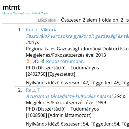
mtmt
Magyar Tudományos Művek Tára
Összesen 2 elem 1 oldalon, 2 list
Előző oldal
1.
Kundi, Viktória
Fesztiválok városokra gyakorolt gazdasági és t
200 p.
Regionális- és Gazdaságtudományi Doktori Isko
Megjelenés/Fokozatszerzés éve: 2013
DOI
Repozitóriumban
PhD (Disszertáció) | Tudományos
[2492750]
[Egyeztetett]
Nyilvános idéző összesen: 47, Független: 45, Füg
2.
Rátz, T
A turizmus társadalmi-kulturális hatásai
264 p.
Megjelenés/Fokozatszerzés éve: 1999
PhD (Disszertáció) | Tudományos
[1008508]
[Admin láttamozott]
Nyilvános idéző összesen: 54, Független: 54, Füg