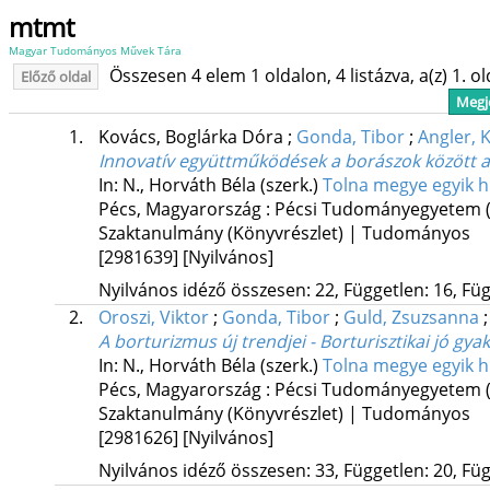
mtmt
Magyar Tudományos Művek Tára
Összesen 4 elem 1 oldalon, 4 listázva, a(z) 1. o
Előző oldal
Megje
1.
Kovács, Boglárka Dóra
;
Gonda, Tibor
;
Angler, 
Innovatív együttműködések a borászok között 
In: N., Horváth Béla (szerk.)
Tolna megye egyik hú
Pécs, Magyarország :
Pécsi Tudományegyetem (
Szaktanulmány (Könyvrészlet) | Tudományos
[2981639]
[Nyilvános]
Nyilvános idéző összesen: 22, Független: 16, Füg
2.
Oroszi, Viktor
;
Gonda, Tibor
;
Guld, Zsuzsanna
A borturizmus új trendjei - Borturisztikai jó g
In: N., Horváth Béla (szerk.)
Tolna megye egyik hú
Pécs, Magyarország :
Pécsi Tudományegyetem (
Szaktanulmány (Könyvrészlet) | Tudományos
[2981626]
[Nyilvános]
Nyilvános idéző összesen: 33, Független: 20, Füg