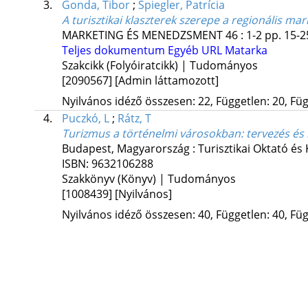
3.
Gonda, Tibor
;
Spiegler, Patrícia
A turisztikai klaszterek szerepe a regionális ma
MARKETING ÉS MENEDZSMENT
46
:
1-2
pp. 15-25
Teljes dokumentum
Egyéb URL
Matarka
Szakcikk (Folyóiratcikk) | Tudományos
[2090567]
[Admin láttamozott]
Nyilvános idéző összesen: 22, Független: 20, Füg
4.
Puczkó, L
;
Rátz, T
Turizmus a történelmi városokban: tervezés 
Budapest, Magyarország :
Turisztikai Oktató és 
ISBN:
9632106288
Szakkönyv (Könyv) | Tudományos
[1008439]
[Nyilvános]
Nyilvános idéző összesen: 40, Független: 40, Füg