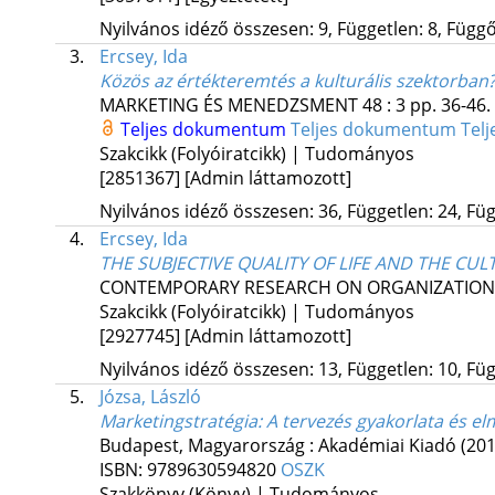
Nyilvános idéző összesen: 9, Független: 8, Függő:
3.
Ercsey, Ida
Közös az értékteremtés a kulturális szektorban
MARKETING ÉS MENEDZSMENT
48
:
3
pp. 36-46. 
Teljes dokumentum
Teljes dokumentum
Tel
Szakcikk (Folyóiratcikk) | Tudományos
[2851367]
[Admin láttamozott]
Nyilvános idéző összesen: 36, Független: 24, Füg
4.
Ercsey, Ida
THE SUBJECTIVE QUALITY OF LIFE AND THE CULT
CONTEMPORARY RESEARCH ON ORGANIZATION
Szakcikk (Folyóiratcikk) | Tudományos
[2927745]
[Admin láttamozott]
Nyilvános idéző összesen: 13, Független: 10, Füg
5.
Józsa, László
Marketingstratégia
: A tervezés gyakorlata és el
Budapest, Magyarország :
Akadémiai Kiadó
(201
ISBN:
9789630594820
OSZK
Szakkönyv (Könyv) | Tudományos