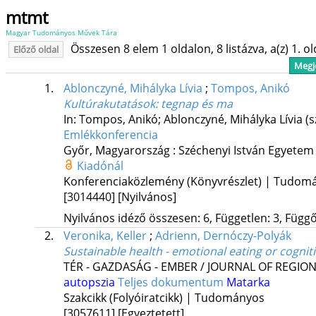
mtmt
Magyar Tudományos Művek Tára
Összesen 8 elem 1 oldalon, 8 listázva, a(z) 1. o
Előző oldal
Megje
1.
Ablonczyné, Mihályka Lívia
;
Tompos, Anikó
Kultúrakutatások
: tegnap és ma
In: Tompos, Anikó; Ablonczyné, Mihályka Lívia (s
Emlékkonferencia
Győr, Magyarország :
Széchenyi István Egyete
Kiadónál
Konferenciaközlemény (Könyvrészlet) | Tudom
[3014440]
[Nyilvános]
Nyilvános idéző összesen: 6, Független: 3, Függő:
2.
Veronika, Keller
;
Adrienn, Dernóczy-Polyák
Sustainable health - emotional eating or cogniti
TÉR - GAZDASÁG - EMBER / JOURNAL OF REGI
autopszia
Teljes dokumentum
Matarka
Szakcikk (Folyóiratcikk) | Tudományos
[3057611]
[Egyeztetett]