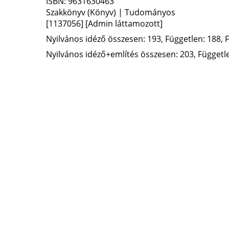
ISBN:
9631630463
Szakkönyv (Könyv) | Tudományos
[1137056]
[Admin láttamozott]
Nyilvános idéző összesen: 193, Független: 188, F
Nyilvános idéző+említés összesen: 203, Független