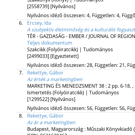
[2558739]
[Nyilvános]
Nyilvános idéző összesen: 4, Független: 4, Függő:
6.
Ercsey, Ida
A szubjektív életminőség és a kulturális fogyas
TÉR - GAZDASÁG - EMBER / JOURNAL OF REGI
Teljes dokumentum
Szakcikk (Folyóiratcikk) | Tudományos
[2499033]
[Egyeztetett]
Nyilvános idéző összesen: 28, Független: 21, Füg
7.
Rekettye, Gábor
Az érték a marketingben
MARKETING ÉS MENEDZSMENT
38
:
2
pp. 6-18. ,
Ismertetés (Folyóiratcikk) | Tudományos
[1299522]
[Nyilvános]
Nyilvános idéző összesen: 56, Független: 56, Füg
8.
Rekettye, Gábor
Az ár a marketingben
Budapest, Magyarország :
Műszaki Könyvkiadó