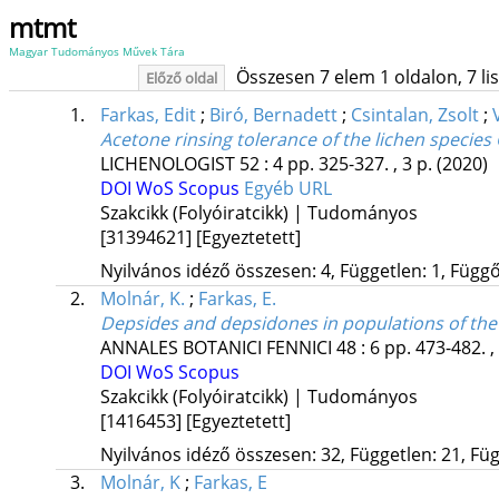
mtmt
Magyar Tudományos Művek Tára
Összesen 7 elem 1 oldalon, 7 list
Előző oldal
1.
Farkas, Edit
;
Biró, Bernadett
;
Csintalan, Zsolt
;
Acetone rinsing tolerance of the lichen species 
LICHENOLOGIST
52
:
4
pp. 325-327. , 3 p.
(2020)
DOI
WoS
Scopus
Egyéb URL
Szakcikk (Folyóiratcikk) | Tudományos
[31394621]
[Egyeztetett]
Nyilvános idéző összesen: 4, Független: 1, Függő:
2.
Molnár, K.
;
Farkas, E.
Depsides and depsidones in populations of the 
ANNALES BOTANICI FENNICI
48
:
6
pp. 473-482. ,
DOI
WoS
Scopus
Szakcikk (Folyóiratcikk) | Tudományos
[1416453]
[Egyeztetett]
Nyilvános idéző összesen: 32, Független: 21, Füg
3.
Molnár, K
;
Farkas, E