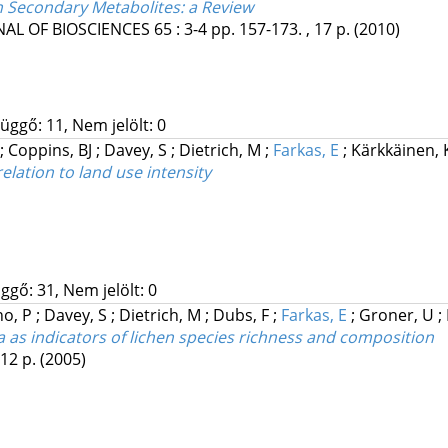
en Secondary Metabolites: a Review
AL OF BIOSCIENCES
65
:
3-4
pp. 157-173. , 17 p.
(2010)
üggő: 11, Nem jelölt: 0
;
Coppins, BJ
;
Davey, S
;
Dietrich, M
;
Farkas, E
;
Kärkkäinen,
elation to land use intensity
ggő: 31, Nem jelölt: 0
ho, P
;
Davey, S
;
Dietrich, M
;
Dubs, F
;
Farkas, E
;
Groner, U
;
as indicators of lichen species richness and composition
 12 p.
(2005)