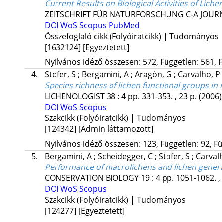
Current Results on Biological Activities of Lich
ZEITSCHRIFT FÜR NATURFORSCHUNG C-A JOURN
DOI
WoS
Scopus
PubMed
Összefoglaló cikk (Folyóiratcikk) | Tudományos
[1632124]
[Egyeztetett]
Nyilvános idéző összesen: 572, Független: 561, F
4.
Stofer, S
;
Bergamini, A
;
Aragón, G
;
Carvalho, P
Species richness of lichen functional groups in r
LICHENOLOGIST
38
:
4
pp. 331-353. , 23 p.
(2006)
DOI
WoS
Scopus
Szakcikk (Folyóiratcikk) | Tudományos
[124342]
[Admin láttamozott]
Nyilvános idéző összesen: 123, Független: 92, Fü
5.
Bergamini, A
;
Scheidegger, C
;
Stofer, S
;
Carval
Performance of macrolichens and lichen genera 
CONSERVATION BIOLOGY
19
:
4
pp. 1051-1062. ,
DOI
WoS
Scopus
Szakcikk (Folyóiratcikk) | Tudományos
[124277]
[Egyeztetett]