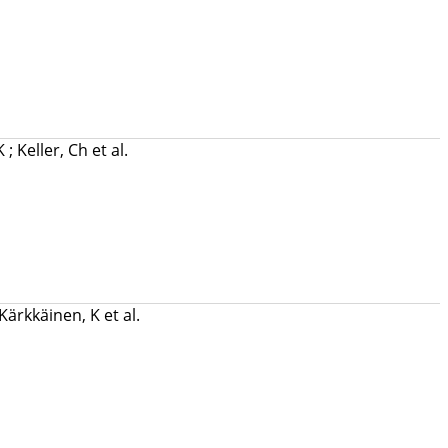
 K
;
Keller, Ch
et al.
Kärkkäinen, K
et al.