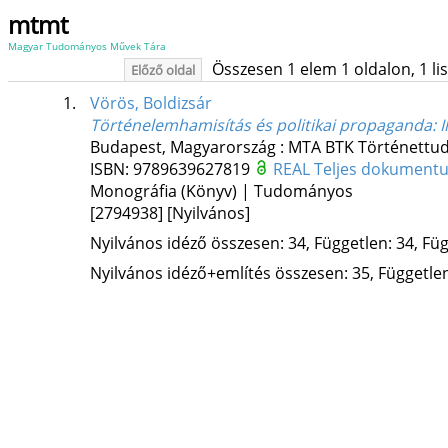
mtmt
Magyar Tudományos Művek Tára
Összesen 1 elem 1 oldalon, 1 list
Előző oldal
1.
Vörös, Boldizsár
Történelemhamisítás és politikai propaganda
: 
Budapest, Magyarország :
MTA BTK Történettud
ISBN:
9789639627819
REAL
Teljes dokument
Monográfia (Könyv) | Tudományos
[2794938]
[Nyilvános]
Nyilvános idéző összesen: 34, Független: 34, Füg
Nyilvános idéző+említés összesen: 35, Független: