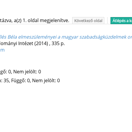
ázva, a(z) 1. oldal megjelenítve.
Következő oldal
Átlépés a 
Illés Béla elmeszüleményei a magyar szabadságküzdelmek o
ományi Intézet
(2014)
,
335 p.
um
gő: 0, Nem jelölt: 0
 35, Függő: 0, Nem jelölt: 0