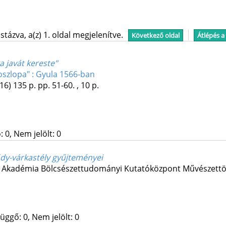
tázva, a(z) 1. oldal megjelenítve.
Következő oldal
Átlépés a
 javát kereste"
szlopa" : Gyula 1566-ban
16)
135 p.
pp. 51-60. , 10 p.
 0, Nem jelölt: 0
ődy-várkastély gyűjteményei
kadémia Bölcsészettudományi Kutatóközpont Művészettört
üggő: 0, Nem jelölt: 0