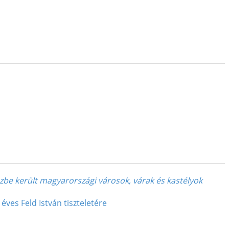
ézbe került magyarországi városok, várak és kastélyok
es Feld István tiszteletére