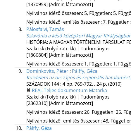
[1870959]
[Admin láttamozott]
Nyilvános idéző összesen: 5, Független: 5, Függő:
Nyilvános idéző+említés összesen: 7, Független: 
8.
Pálosfalvi, Tamás
Szlavónia a késő középkori Magyar Királyságba
HISTÓRIA: A MAGYAR TÖRTÉNELMI TÁRSULAT F
Szakcikk (Folyóiratcikk) | Tudományos
[1866804]
[Admin láttamozott]
Nyilvános idéző összesen: 1, Független: 1, Függő:
9.
Dominkovits, Péter
;
Pálffy, Géza
Küzdelem az országos és regionális hatalomért
SZÁZADOK
144
:
4
pp. 769-792. , 24 p.
(2010)
REAL
Teljes dokumentum
Matarka
Szakcikk (Folyóiratcikk) | Tudományos
[2362310]
[Admin láttamozott]
Nyilvános idéző összesen: 26, Független: 26, Füg
Nyilvános idéző+említés összesen: 48, Független:
10.
Pálffy, Géza