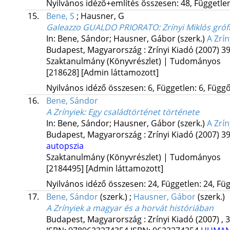
Nyilvános idéző+említés összesen: 48, Független:
15.
Bene, S
;
Hausner, G
Galeazzo GUALDO PRIORATO: Zrínyi Miklós grófn
In: Bene, Sándor; Hausner, Gábor (szerk.)
A Zrí
Budapest, Magyarország :
Zrínyi Kiadó
(2007)
39
Szaktanulmány (Könyvrészlet) | Tudományos
[218628]
[Admin láttamozott]
Nyilvános idéző összesen: 6, Független: 6, Függő:
16.
Bene, Sándor
A Zrínyiek
: Egy családtörténet története
In: Bene, Sándor; Hausner, Gábor (szerk.)
A Zrí
Budapest, Magyarország :
Zrínyi Kiadó
(2007)
39
autopszia
Szaktanulmány (Könyvrészlet) | Tudományos
[2184495]
[Admin láttamozott]
Nyilvános idéző összesen: 24, Független: 24, Füg
17.
Bene, Sándor
(szerk.)
;
Hausner, Gábor
(szerk.)
A Zrínyiek a magyar és a horvát históriában
Budapest, Magyarország :
Zrínyi Kiadó
(2007)
,
3