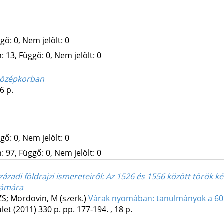
gő: 0, Nem jelölt: 0
 13, Függő: 0, Nem jelölt: 0
 középkorban
6 p.
gő: 0, Nem jelölt: 0
 97, Függő: 0, Nem jelölt: 0
századi földrajzi ismereteiről
: Az 1526 és 1556 között török k
zámára
ZS; Mordovin, M (szerk.)
Várak nyomában: tanulmányok a 60 év
let
(2011)
330 p.
pp. 177-194. , 18 p.