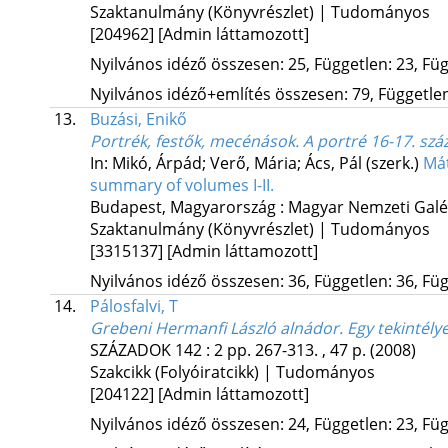
Szaktanulmány (Könyvrészlet) | Tudományos
[204962]
[Admin láttamozott]
Nyilvános idéző összesen: 25, Független: 23, Füg
Nyilvános idéző+említés összesen: 79, Független:
13.
Buzási, Enikő
Portrék, festők, mecénások. A portré 16-17. szá
In: Mikó, Árpád; Verő, Mária; Ács, Pál (szerk.)
Mát
summary of volumes I-II.
Budapest, Magyarország :
Magyar Nemzeti Galé
Szaktanulmány (Könyvrészlet) | Tudományos
[3315137]
[Admin láttamozott]
Nyilvános idéző összesen: 36, Független: 36, Füg
14.
Pálosfalvi, T
Grebeni Hermanfi László alnádor. Egy tekintély
SZÁZADOK
142
:
2
pp. 267-313. , 47 p.
(2008)
Szakcikk (Folyóiratcikk) | Tudományos
[204122]
[Admin láttamozott]
Nyilvános idéző összesen: 24, Független: 23, Füg