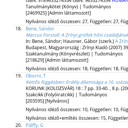
ISBN:
9789633274354
ISBN:
9633274354
HUMA
Tanulmánykötet (Könyv) | Tudományos
[2469925]
[Admin láttamozott]
Nyilvános idéző összesen: 27, Független: 27, Füg
18.
Bene, Sándor
Marcus Forstall: A Zrínyi grófok hősi családjána
In: Bene, Sándor; Hausner, Gábor (szerk.)
A Zrí
Budapest, Magyarország :
Zrínyi Kiadó
(2007)
39
Szaktanulmány (Könyvrészlet) | Tudományos
[218629]
[Admin láttamozott]
Nyilvános idéző összesen: 18, Független: 18, Füg
19.
Oborni, T
Kettős függésben: Erdély államisága a 16. száz
KORUNK (KOLOZSVÁR)
18
:
7
pp. 33-40. , 8 p.
(20
Szakcikk (Folyóiratcikk) | Tudományos
[203595]
[Nyilvános]
Nyilvános idéző összesen: 10, Független: 10, Füg
Nyilvános idéző+említés összesen: 15, Független:
20.
Pálffy, G