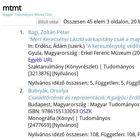
mtmt
Magyar Tudományos Művek Tára
Összesen 45 elem 3 oldalon, 20 lis
Előző oldal
1.
Bagi, Zoltán Péter
"Mert Kerecsényi László várkapitány csak a maga
In: Erdész, Ádám (szerk.)
"A kereszténység védőo
Gyula, Magyarország :
Erkel Ferenc Múzeum
(20
Egyéb URL
Szaktanulmány (Könyvrészlet) | Tudományos
[3213876]
[Nyilvános]
Nyilvános idéző összesen: 5, Független: 5, Függő:
2.
Bubryák, Orsolya
Családtörténet és reprezentáció
: A galgóci Erd
Budapest, Magyarország :
Magyar Tudományos A
ISBN:
9786155133053
OSZK
Monográfia (Könyv) | Tudományos
[2477659]
[Nyilvános]
Nyilvános idéző összesen: 108, Független: 108, F