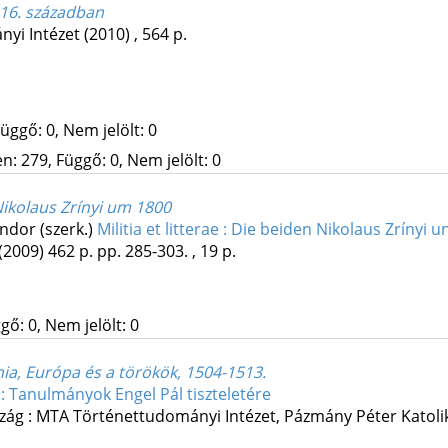
 16. században
yi Intézet
(2010)
,
564 p.
üggő: 0, Nem jelölt: 0
: 279, Függő: 0, Nem jelölt: 0
ikolaus Zrínyi um 1800
ndor (szerk.)
Militia et litterae : Die beiden Nikolaus Zrínyi
(2009)
462 p.
pp. 285-303. , 19 p.
gő: 0, Nem jelölt: 0
ia, Európa és a törökök, 1504-1513.
: Tanulmányok Engel Pál tiszteletére
zág :
MTA Történettudományi Intézet
,
Pázmány Péter Katoli