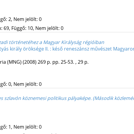
gő: 2, Nem jelölt: 0
 69, Függő: 10, Nem jelölt: 0
zadi történetéhez a Magyar Királyság régióiban
yás király öröksége II. : késő reneszánsz művészet Magyaro
ria (MNG)
(2008)
269 p.
pp. 25-53. , 29 p.
gő: 0, Nem jelölt: 0
es szlavón köznemesi politikus pályaképe. (Második közlemé
gő: 1, Nem jelölt: 0