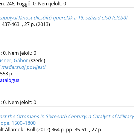
: 246, Függő: 0, Nem jelölt: 0
Szapolyai Jánost dicsőítő querelák a 16. század első feléből
 437-463. , 27 p.
(2013)
 0, Nem jelölt: 0
sner, Gábor
(szerk.)
 i mađarskoj povijesti
558 p.
atalógus
 0, Nem jelölt: 0
t the Ottomans in Sixteenth Century: a Catalyst of Militar
rope, 1500–1800
lt Államok :
Brill
(2012)
364 p.
pp. 35-61. , 27 p.