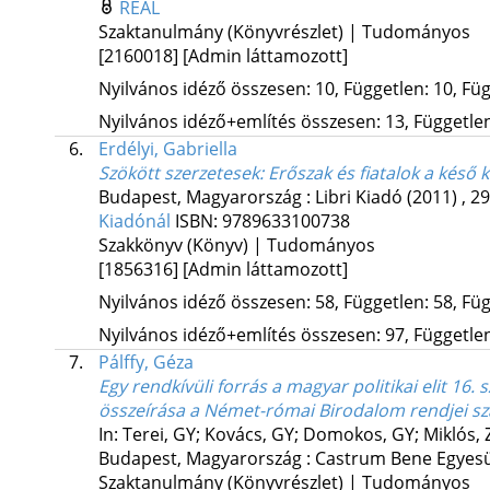
REAL
Szaktanulmány (Könyvrészlet) | Tudományos
[2160018]
[Admin láttamozott]
Nyilvános idéző összesen: 10, Független: 10, Füg
Nyilvános idéző+említés összesen: 13, Független:
6.
Erdélyi, Gabriella
Szökött szerzetesek
: Erőszak és fiatalok a késő
Budapest, Magyarország :
Libri Kiadó
(2011)
,
29
Kiadónál
ISBN:
9789633100738
Szakkönyv (Könyv) | Tudományos
[1856316]
[Admin láttamozott]
Nyilvános idéző összesen: 58, Független: 58, Füg
Nyilvános idéző+említés összesen: 97, Független:
7.
Pálffy, Géza
Egy rendkívüli forrás a magyar politikai elit 16. 
összeírása a Német-római Birodalom rendjei s
In: Terei, GY; Kovács, GY; Domokos, GY; Miklós, 
Budapest, Magyarország :
Castrum Bene Egyesü
Szaktanulmány (Könyvrészlet) | Tudományos