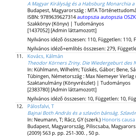
A Magyar Királyság és a Habsburg Monarchia a
Budapest, Magyarország :
MTA Történettudomán
ISBN:
9789639627314
autopszia
autopszia
OSZK
Szakkönyv (Könyv) | Tudományos
[1437052]
[Admin láttamozott]
Nyilvános idéző összesen: 110, Független: 110, F
Nyilvános idéző+említés összesen: 279, Független
11.
Kovács, Kálmán
Theodor Körners Zriny. Die Wiedergeburt des N
In: Kühlmann, Wilhelm; Tüskés, Gábor; Bene, Sá
Tübingen, Németország :
Max Niemeyer Verlag
Szaktanulmány (Könyvrészlet) | Tudományos
[2383780]
[Admin láttamozott]
Nyilvános idéző összesen: 10, Független: 10, Füg
12.
Pálosfalvi, T
Bajnai Both András és a szlavón bánság. Szlavón
In: Neumann, T; Rácz, GY (szerk.)
Honoris causa 
Budapest, Magyarország,
Piliscsaba, Magyarors
(2009)
563 p.
pp. 251-300. , 50 p.