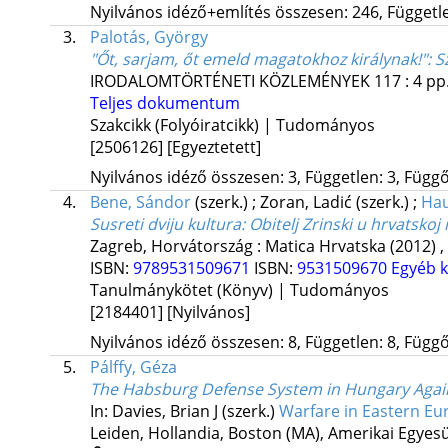
Nyilvános idéző+említés összesen: 246, Független
3.
Palotás, György
"Őt, sarjam, őt emeld magatokhoz királynak!"
: 
IRODALOMTÖRTÉNETI KÖZLEMÉNYEK
117
:
4
pp.
Teljes dokumentum
Szakcikk (Folyóiratcikk) | Tudományos
[2506126]
[Egyeztetett]
Nyilvános idéző összesen: 3, Független: 3, Függő:
4.
Bene, Sándor
(szerk.)
;
Zoran, Ladić
(szerk.)
;
Hau
Susreti dviju kultura
: Obitelj Zrinski u hrvatskoj
Zagreb, Horvátország :
Matica Hrvatska
(2012)
,
ISBN:
9789531509671
ISBN:
9531509670
Egyéb k
Tanulmánykötet (Könyv) | Tudományos
[2184401]
[Nyilvános]
Nyilvános idéző összesen: 8, Független: 8, Függő:
5.
Pálffy, Géza
The Habsburg Defense System in Hungary Agains
In: Davies, Brian J (szerk.)
Warfare in Eastern Eu
Leiden, Hollandia,
Boston (MA), Amerikai Egyesü