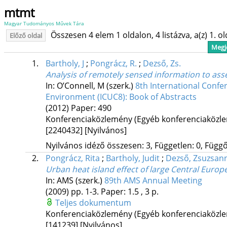
mtmt
Magyar Tudományos Művek Tára
Összesen 4 elem 1 oldalon, 4 listázva, a(z) 1. o
Előző oldal
Megje
1.
Bartholy, J
;
Pongrácz, R.
;
Dezső, Zs.
Analysis of remotely sensed information to ass
In: O’Connell, M (szerk.)
8th International Conf
Environment (ICUC8): Book of Abstracts
(2012)
Paper: 490
Konferenciaközlemény (Egyéb konferenciaköz
[2240432]
[Nyilvános]
Nyilvános idéző összesen: 3, Független: 0, Függő:
2.
Pongrácz, Rita
;
Bartholy, Judit
;
Dezső, Zsuzsan
Urban heat island effect of large Central Europ
In: AMS (szerk.)
89th AMS Annual Meeting
(2009)
pp. 1-3. Paper: 1.5 , 3 p.
Teljes dokumentum
Konferenciaközlemény (Egyéb konferenciaköz
[141239]
[Nyilvános]