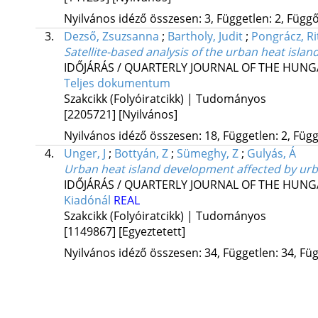
Nyilvános idéző összesen: 3, Független: 2, Függő:
3.
Dezső, Zsuzsanna
;
Bartholy, Judit
;
Pongrácz, Ri
Satellite-based analysis of the urban heat island
IDŐJÁRÁS / QUARTERLY JOURNAL OF THE HUN
Teljes dokumentum
Szakcikk (Folyóiratcikk) | Tudományos
[2205721]
[Nyilvános]
Nyilvános idéző összesen: 18, Független: 2, Függ
4.
Unger, J
;
Bottyán, Z
;
Sümeghy, Z
;
Gulyás, Á
Urban heat island development affected by urb
IDŐJÁRÁS / QUARTERLY JOURNAL OF THE HUN
Kiadónál
REAL
Szakcikk (Folyóiratcikk) | Tudományos
[1149867]
[Egyeztetett]
Nyilvános idéző összesen: 34, Független: 34, Füg