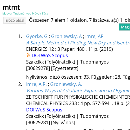
mtmt
Magyar Tudományos Művek Tára
Összesen 7 elem 1 oldalon, 7 listázva, a(z) 1. o
Előző oldal
Megje
1.
Gyorke, G
;
Groniewsky, A
;
Imre, AR
A Simple Method of Finding New Dry and Isentro
ENERGIES
12
:
3
Paper: 480 , 11 p.
(2019)
DOI
WoS
Scopus
Szakcikk (Folyóiratcikk) | Tudományos
[30629278]
[Egyeztetett]
Nyilvános idéző összesen: 33, Független: 28, Füg
2.
Imre, A.R.
;
Groniewsky, A.
Various Ways of Adiabatic Expansion in Organic 
ZEITSCHRIFT FUR PHYSIKALISCHE CHEMIE-INTE
CHEMICAL PHYSICS
233
:
4
pp. 577-594. , 18 p.
(
DOI
WoS
Scopus
Szakcikk (Folyóiratcikk) | Tudományos
[30629281]
[Nyilvános]