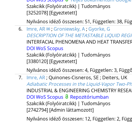
Szakcikk (Folyóiratcikk) | Tudományos
[3252078]
[Egyeztetett]
Nyilvános idéző összesen: 51, Független: 38, Füg
6.
Imre, AR ✉
;
Groniewsky, A
;
Gyorke, G
DESCRIPTION OF THE METASTABLE LIQUID REG
INTERFACIAL PHENOMENA AND HEAT TRANSFE
DOI
WoS
Scopus
Szakcikk (Folyóiratcikk) | Tudományos
[3380120]
[Egyeztetett]
Nyilvános idéző összesen: 4, Független: 3, Függő:
7.
Imre, AR
;
Quinones-Cisneros, SE
;
Deiters, UK
Adiabatic Processes in the Liquid-Vapor Two-Ph
INDUSTRIAL & ENGINEERING CHEMISTRY RESE
DOI
WoS
Scopus
Repozitóriumban
Szakcikk (Folyóiratcikk) | Tudományos
[2742794]
[Admin láttamozott]
Nyilvános idéző összesen: 12, Független: 2, Függ