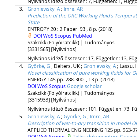
Nyilvános idéző összesen: 7, Független: 1, Függő:
3.
Groniewsky, A
;
Imre, AR
Prediction of the ORC Working Fluid’s Tempera
State
ENTROPY
20
:
2
Paper: 93 , 8 p.
(2018)
DOI
WoS
Scopus
PubMed
Szakcikk (Folyóiratcikk) | Tudományos
[3331565]
[Nyilvános]
Nyilvános idéző összesen: 17, Független: 13, Füg
4.
Györke, G
;
Deiters, UK
;
Groniewsky, A
;
Lassu, 
Novel classification of pure working fluids for 
ENERGY
145
pp. 288-300. , 13 p.
(2018)
DOI
WoS
Scopus
Google scholar
Szakcikk (Folyóiratcikk) | Tudományos
[3315933]
[Nyilvános]
Nyilvános idéző összesen: 101, Független: 73, Fü
5.
Groniewsky, A
;
Györke, G
;
Imre, AR
Description of wet-to-dry transition in model O
APPLIED THERMAL ENGINEERING
125
pp. 963-97
DOI
WoS
Scopus
Teljes dokumentum
Google