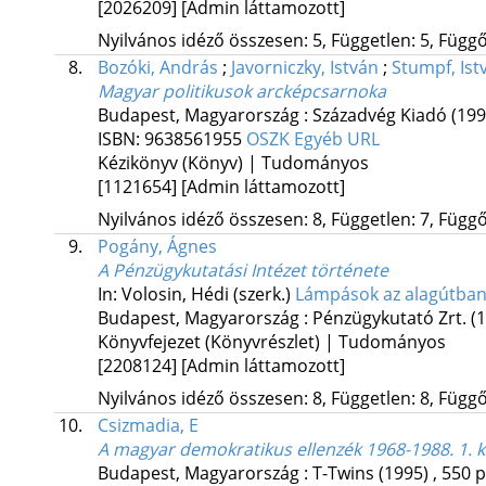
[2026209]
[Admin láttamozott]
Nyilvános idéző összesen: 5, Független: 5, Függő:
8.
Bozóki, András
;
Javorniczky, István
;
Stumpf, Ist
Magyar politikusok arcképcsarnoka
Budapest, Magyarország :
Századvég Kiadó
(199
ISBN:
9638561955
OSZK
Egyéb URL
Kézikönyv (Könyv) | Tudományos
[1121654]
[Admin láttamozott]
Nyilvános idéző összesen: 8, Független: 7, Függő:
9.
Pogány, Ágnes
A Pénzügykutatási Intézet története
In: Volosin, Hédi (szerk.)
Lámpások az alagútban
Budapest, Magyarország :
Pénzügykutató Zrt.
(
Könyvfejezet (Könyvrészlet) | Tudományos
[2208124]
[Admin láttamozott]
Nyilvános idéző összesen: 8, Független: 8, Függő:
10.
Csizmadia, E
A magyar demokratikus ellenzék 1968-1988. 1. k
Budapest, Magyarország :
T-Twins
(1995)
,
550 p