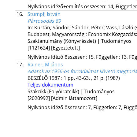
Nyilvános idéző+említés összesen: 14, Független:
16.
Stumpf, István
Pártosodás 89
In: Kurtán, Sándor; Sándor, Péter; Vass, László (
Budapest, Magyarország :
Economix Közgazdász
Szaktanulmány (Könyvrészlet) | Tudományos
[1121624]
[Egyeztetett]
Nyilvános idéző összesen: 15, Független: 13, Füg
17.
Rainer, M János
Adatok az 1956-os forradalmat követő megtorl
BESZÉLŐ
1987
:
1
pp. 43-63. , 21 p.
(1987)
Teljes dokumentum
Szakcikk (Folyóiratcikk) | Tudományos
[2020992]
[Admin láttamozott]
Nyilvános idéző összesen: 7, Független: 7, Függő: