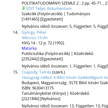
POLITIKATUDOMÁNYI SZEMLE
2
:
2
pp. 45-71. , 
EDIT
Teljes dokumentum
Szakcikk (Folyóiratcikk) | Tudományos
[1491465]
[Egyeztetett]
Nyilvános idéző összesen: 5, Független: 5, Függő:
14.
György, Péter
Március 15-én
HVG
14
:
12
p. 72
(1992)
Matarka
Publicisztika (Folyóiratcikk) | Közérdekű
[2352442]
[Egyeztetett]
Nyilvános idéző összesen: 1, Független: 1, Függő:
15.
Csapody, Tamás
(szerk.)
Hazugság nélkül
: A Bibó István Sazkkollégium K
Budapest, Magyarország :
ELTE Bibó István Sza
ISBN:
9630413175
Tanulmánykötet (Könyv) | Közérdekű
[2221846]
[Nyilvános]
Nyilvános idéző összesen: 13, Független: 13, Füg