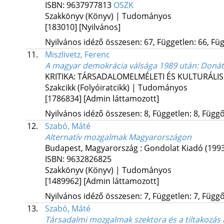
ISBN:
9637977813
OSZK
Szakkönyv (Könyv) | Tudományos
[183010]
[Nyilvános]
Nyilvános idéző összesen: 67, Független: 66, Füg
11.
Miszlivetz, Ferenc
A magyar demokrácia válsága 1989 után
: Doná
KRITIKA: TÁRSADALOMELMÉLETI ÉS KULTURÁLIS
Szakcikk (Folyóiratcikk) | Tudományos
[1786834]
[Admin láttamozott]
Nyilvános idéző összesen: 8, Független: 8, Függő:
12.
Szabó, Máté
Alternatív mozgalmak Magyarországon
Budapest, Magyarország :
Gondolat Kiadó
(199
ISBN:
9632826825
Szakkönyv (Könyv) | Tudományos
[1489962]
[Admin láttamozott]
Nyilvános idéző összesen: 7, Független: 7, Függő:
13.
Szabó, Máté
Társadalmi mozgalmak szektora és a tiltakozás