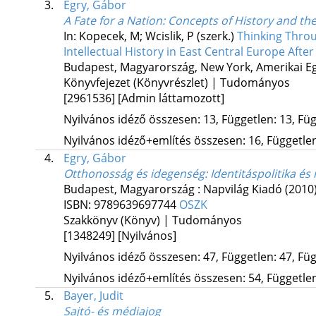
3.
Egry, Gábor
A Fate for a Nation
: Concepts of History and th
In: Kopecek, M; Wcislik, P (szerk.)
Thinking Throu
Intellectual History in East Central Europe After
Budapest, Magyarország,
New York, Amerikai Eg
Könyvfejezet (Könyvrészlet) | Tudományos
[2961536]
[Admin láttamozott]
Nyilvános idéző összesen: 13, Független: 13, Füg
Nyilvános idéző+említés összesen: 16, Független:
4.
Egry, Gábor
Otthonosság és idegenség
: Identitáspolitika 
Budapest, Magyarország :
Napvilág Kiadó
(2010
ISBN:
9789639697744
OSZK
Szakkönyv (Könyv) | Tudományos
[1348249]
[Nyilvános]
Nyilvános idéző összesen: 47, Független: 47, Füg
Nyilvános idéző+említés összesen: 54, Független:
5.
Bayer, Judit
Sajtó- és médiajog