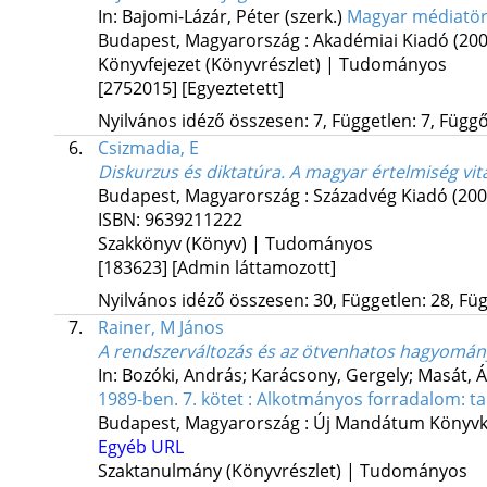
In: Bajomi-Lázár, Péter (szerk.)
Magyar médiatört
Budapest, Magyarország :
Akadémiai Kiadó
(200
Könyvfejezet (Könyvrészlet) | Tudományos
[2752015]
[Egyeztetett]
Nyilvános idéző összesen: 7, Független: 7, Függő:
6.
Csizmadia, E
Diskurzus és diktatúra. A magyar értelmiség vi
Budapest, Magyarország :
Századvég Kiadó
(200
ISBN:
9639211222
Szakkönyv (Könyv) | Tudományos
[183623]
[Admin láttamozott]
Nyilvános idéző összesen: 30, Független: 28, Füg
7.
Rainer, M János
A rendszerváltozás és az ötvenhatos hagyomán
In: Bozóki, András; Karácsony, Gergely; Masát, 
1989-ben. 7. kötet : Alkotmányos forradalom: 
Budapest, Magyarország :
Új Mandátum Könyvk
Egyéb URL
Szaktanulmány (Könyvrészlet) | Tudományos