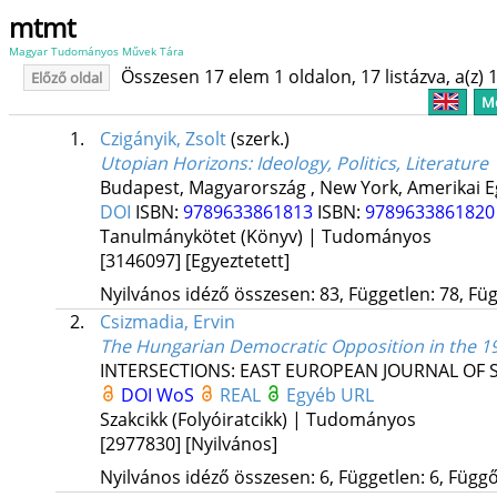
mtmt
Magyar Tudományos Művek Tára
Összesen 17 elem 1 oldalon, 17 listázva, a(z) 1
Előző oldal
Me
1.
Czigányik, Zsolt
(szerk.)
Utopian Horizons
: Ideology, Politics, Literature
Budapest, Magyarország ,
New York, Amerikai E
DOI
ISBN:
9789633861813
ISBN:
978963386182
Tanulmánykötet (Könyv) | Tudományos
[3146097]
[Egyeztetett]
Nyilvános idéző összesen: 83, Független: 78, Füg
2.
Csizmadia, Ervin
The Hungarian Democratic Opposition in the 19
INTERSECTIONS: EAST EUROPEAN JOURNAL OF S
DOI
WoS
REAL
Egyéb URL
Szakcikk (Folyóiratcikk) | Tudományos
[2977830]
[Nyilvános]
Nyilvános idéző összesen: 6, Független: 6, Függő: