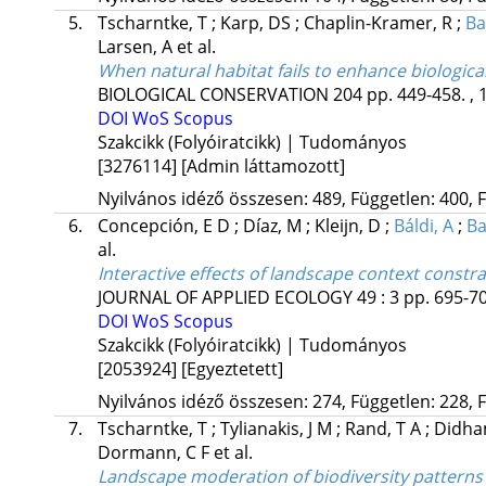
5.
Tscharntke, T
;
Karp, DS
;
Chaplin-Kramer, R
;
Ba
Larsen, A
et al.
When natural habitat fails to enhance biologica
BIOLOGICAL CONSERVATION
204
pp. 449-458. , 
DOI
WoS
Scopus
Szakcikk (Folyóiratcikk) | Tudományos
[3276114]
[Admin láttamozott]
Nyilvános idéző összesen: 489, Független: 400, F
6.
Concepción, E D
;
Díaz, M
;
Kleijn, D
;
Báldi, A
;
Ba
al.
Interactive effects of landscape context const
JOURNAL OF APPLIED ECOLOGY
49
:
3
pp. 695-70
DOI
WoS
Scopus
Szakcikk (Folyóiratcikk) | Tudományos
[2053924]
[Egyeztetett]
Nyilvános idéző összesen: 274, Független: 228, F
7.
Tscharntke, T
;
Tylianakis, J M
;
Rand, T A
;
Didha
Dormann, C F
et al.
Landscape moderation of biodiversity patterns