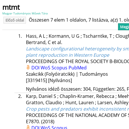
mtmt
Magyar Tudományos Művek Tára
Összesen 7 elem 1 oldalon, 7 listázva, a(z) 1. o
Előző oldal
Megje
1.
Hass, A L
;
Kormann, U G
;
Tscharntke, T
;
Cloug
Bertrand, C
et al.
Landscape configurational heterogeneity by smal
plant reproduction in Western Europe
PROCEEDINGS OF THE ROYAL SOCIETY B-BIOLOG
DOI
WoS
Scopus
PubMed
Szakcikk (Folyóiratcikk) | Tudományos
[3319415]
[Nyilvános]
Nyilvános idéző összesen: 304, Független: 265, F
2.
Karp, Daniel S
;
Chaplin-Kramer, Rebecca
;
Meeh
Gratton, Claudio
;
Hunt, Lauren
;
Larsen, Ashley
Crop pests and predators exhibit inconsistent
PROCEEDINGS OF THE NATIONAL ACADEMY OF S
E7870.
(2018)
DOI
WoS
Scopus