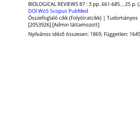
BIOLOGICAL REVIEWS
87
:
3
pp. 661-685. , 25 p.
(
DOI
WoS
Scopus
PubMed
Összefoglaló cikk (Folyóiratcikk) | Tudományos
[2053926]
[Admin láttamozott]
Nyilvános idéző összesen: 1869, Független: 1645,