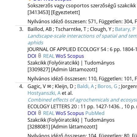
Sokszerzős vagy csoportos szerzőségű szakcikk
[3413453]
[Egyeztetett]
Nyilvános idéző összesen: 571, Független: 304, F
3.
Baillod, AB
;
Tscharntke, T
;
Clough, Y
;
Batary, P
Landscape-scale interactions of spatial and tem
aphids
JOURNAL OF APPLIED ECOLOGY
54
:
6
pp. 1804-1
DOI
REAL
WoS
Scopus
Szakcikk (Folyóiratcikk) | Tudományos
[3309827]
[Admin láttamozott]
Nyilvános idéző összesen: 110, Független: 101, F
4.
Gagic, V ✉
;
Kleijn, D
;
Baldi, A
;
Boros, G
;
Jorgen
Hostyanszki, A
et al.
Combined effects of agrochemicals and ecosyst
ECOLOGY LETTERS
20
:
11
pp. 1427-1436. , 10 p.
DOI
REAL
WoS
Scopus
PubMed
Szakcikk (Folyóiratcikk) | Tudományos
[3288081]
[Admin láttamozott]
Nyilvános idéző összesen: 104, Független: 80, Fü