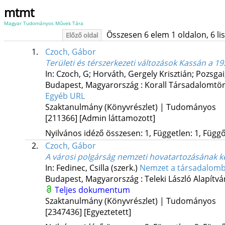
mtmt
Magyar Tudományos Művek Tára
Összesen 6 elem 1 oldalon, 6 list
Előző oldal
1.
Czoch, Gábor
Területi és térszerkezeti változások Kassán a 1
In: Czoch, G; Horváth, Gergely Krisztián; Pozsgai,
Budapest, Magyarország :
Korall Társadalomtör
Egyéb URL
Szaktanulmány (Könyvrészlet) | Tudományos
[211366]
[Admin láttamozott]
Nyilvános idéző összesen: 1, Független: 1, Függő:
2.
Czoch, Gábor
A városi polgárság nemzeti hovatartozásának 
In: Fedinec, Csilla (szerk.)
Nemzet a társadalom
Budapest, Magyarország :
Teleki László Alapítv
Teljes dokumentum
Szaktanulmány (Könyvrészlet) | Tudományos
[2347436]
[Egyeztetett]