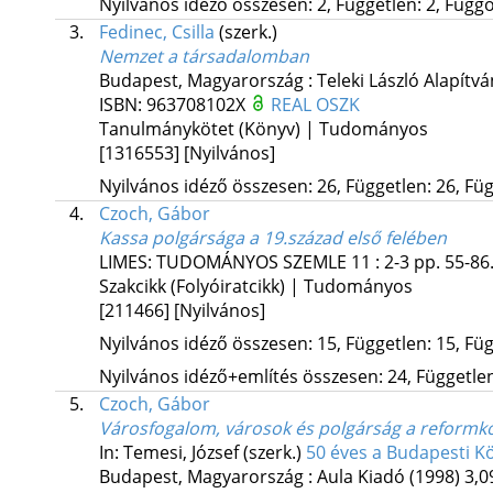
Nyilvános idéző összesen: 2, Független: 2, Függő:
3.
Fedinec, Csilla
(szerk.)
Nemzet a társadalomban
Budapest, Magyarország :
Teleki László Alapítv
ISBN:
963708102X
REAL
OSZK
Tanulmánykötet (Könyv) | Tudományos
[1316553]
[Nyilvános]
Nyilvános idéző összesen: 26, Független: 26, Füg
4.
Czoch, Gábor
Kassa polgársága a 19.század első felében
LIMES: TUDOMÁNYOS SZEMLE
11
:
2-3
pp. 55-86.
Szakcikk (Folyóiratcikk) | Tudományos
[211466]
[Nyilvános]
Nyilvános idéző összesen: 15, Független: 15, Füg
Nyilvános idéző+említés összesen: 24, Független:
5.
Czoch, Gábor
Városfogalom, városok és polgárság a reformk
In: Temesi, József (szerk.)
50 éves a Budapesti K
Budapest, Magyarország :
Aula Kiadó
(1998)
3,0