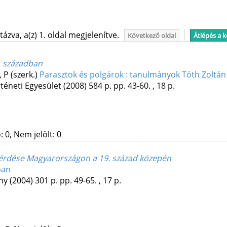
ázva, a(z) 1. oldal megjelenítve.
Következő oldal
Átlépés a 
9. században
 P (szerk.)
Parasztok és polgárok : tanulmányok Tóth Zoltán
téneti Egyesület
(2008)
584 p.
pp. 43-60. , 18 p.
 0, Nem jelölt: 0
kérdése Magyarországon a 19. század közepén
ban
ány
(2004)
301 p.
pp. 49-65. , 17 p.